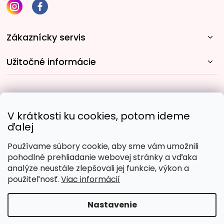
Zákaznícky servis
Užitočné informácie
Rýchle spôsoby dopravy:
V krátkosti ku cookies, potom ideme
ďalej
Používame súbory cookie, aby sme vám umožnili
Obľúbené spôsoby platby:
pohodlné prehliadanie webovej stránky a vďaka
analýze neustále zlepšovali jej funkcie, výkon a
použiteľnosť.
Viac informácií
Nastavenie
Copyright 2026
Malujpodlacisel.sk
. Všetky práva