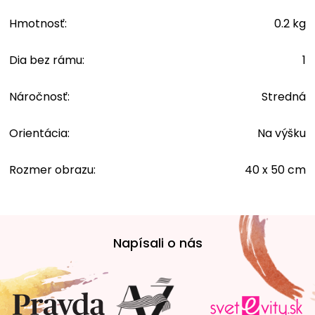
Hmotnosť
:
0.2 kg
Dia bez rámu
:
1
Náročnosť
:
Stredná
Orientácia
:
Na výšku
Rozmer obrazu
:
40 x 50 cm
Z
á
Napísali o nás
p
ä
t
i
e