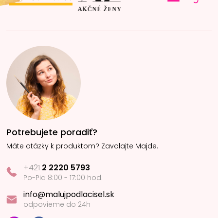
Potrebujete poradiť?
Máte otázky k produktom? Zavolajte Majde.
+421
2 2220 5793
Po-Pia 8:00 - 17:00 hod.
info@malujpodlacisel.sk
odpovieme do 24h