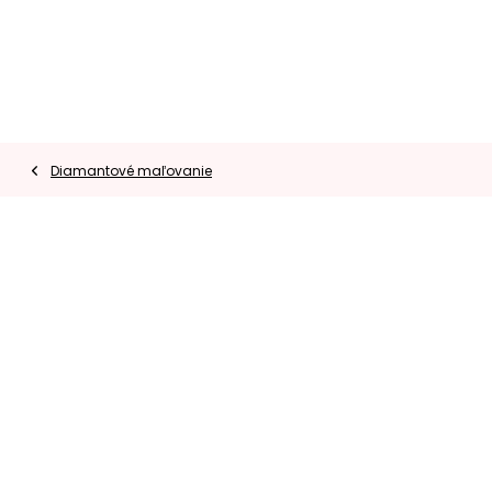
Prejsť
na
obsah
Diamantové maľovanie