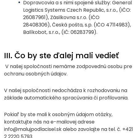
Dopravcovia a s nimi spojené služby: General
Logistics Systems Czech Republic, s.r.o., (IČO:
26087961), Zásilkovna s.r.o. (IČO
28408306), Česká pošta, s.p. (IČO 47114983),
Balíkobot, s.r.o., (IČ: 06283799).
III. Čo by ste ďalej mali vedieť
V našej spoločnosti nemáme zodpovednú osobu pre
ochranu osobných údajov.
V našej spoločnosti nedochádza k rozhodovaniu na
základe automatického spracúvania či profilovania.
Pokiaľ by ste mali k osobným údajom otázky,
kontaktujte nás na e-mailovej adrese
info@malujpodlacisel.sk alebo zavolajte na tel. č. +421
2 2220 5793