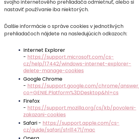
svojho internetového prehliadača odmietnuť, alebo si
nastaviť používanie iba niektorých.
Ďalšie informácie o správe cookies v jednotlivých
prehliadačoch nájdete na nasledujúcich odkazoch:
Internet Explorer
-
https://support.microsoft.com/cs-
cz/help/17442/windows-internet-explorer-
delete-manage-cookies
Google Chrome
-
https://support.google.com/chrome/answe
co=GENIE.Platform%3DDesktop&hl=cs
Firefox
-
https://support.mozilla.org/cs/kb/povoleni-
zakazani-cookies
Safari -
https://support.apple.com/cs-
cz/guide/safari/sfri11471/mac
Opera