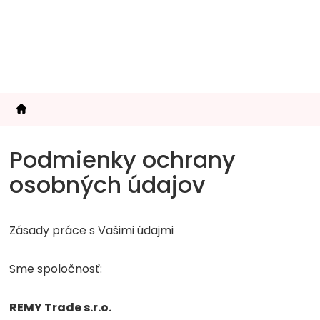
Prejsť
na
obsah
Podmienky ochrany
osobných údajov
Zásady práce s Vašimi údajmi
Sme spoločnosť:
REMY Trade s.r.o.