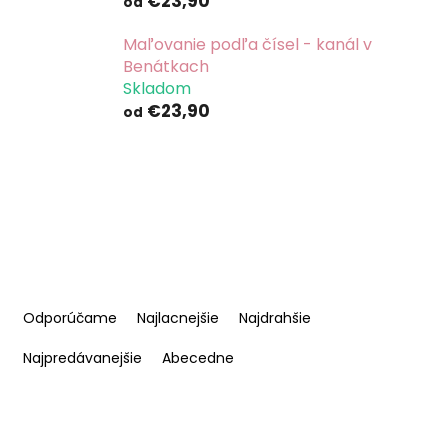
€23,90
od
Maľovanie podľa čísel - kanál v
Benátkach
Skladom
€23,90
od
R
a
Odporúčame
Najlacnejšie
Najdrahšie
d
e
Najpredávanejšie
Abecedne
n
i
e
V
p