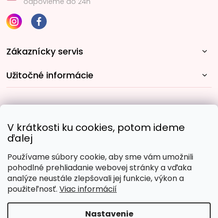
odpovieme do 24h
Zákaznícky servis
Užitočné informácie
Rýchle spôsoby dopravy:
V krátkosti ku cookies, potom ideme
ďalej
Používame súbory cookie, aby sme vám umožnili
Obľúbené spôsoby platby:
pohodlné prehliadanie webovej stránky a vďaka
analýze neustále zlepšovali jej funkcie, výkon a
použiteľnosť.
Viac informácií
Nastavenie