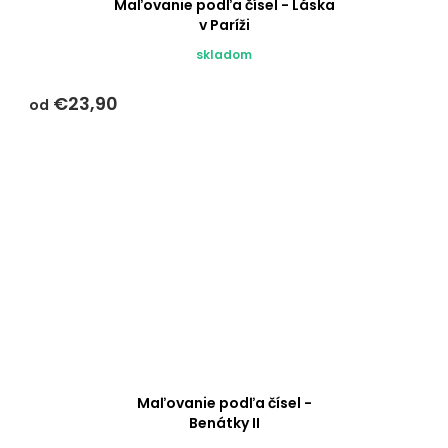
Maľovanie podľa čísel - Láska
v Paríži
skladom
€23,90
od
Maľovanie podľa čísel -
Benátky II