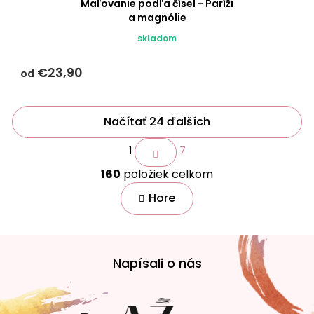
Maľovanie podľa čísel - Paríži
a magnólie
skladom
€23,90
od
Načítať 24 ďalších
S
1
7
t
O
r
160
položiek celkom
v
á
n
l
Hore
k
á
o
d
v
a
a
Z
c
n
á
i
i
Napísali o nás
p
e
e
p
ä
r
t
v