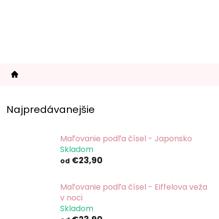
Prejsť
na
obsah
Najpredávanejšie
Maľovanie podľa čísel - Japonsko
Skladom
€23,90
od
Maľovanie podľa čísel - Eiffelova veža
v noci
Skladom