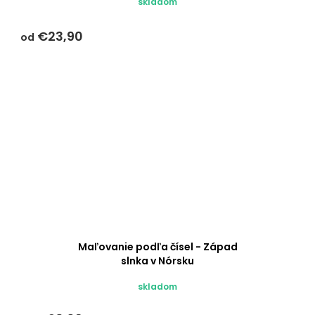
skladom
€23,90
od
Maľovanie podľa čísel - Západ
slnka v Nórsku
Priemerné
skladom
hodnotenie
produktu