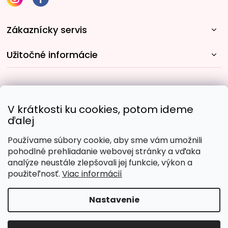
Zákaznícky servis
Užitočné informácie
Rýchle spôsoby dopravy:
V krátkosti ku cookies, potom ideme
ďalej
Používame súbory cookie, aby sme vám umožnili
Obľúbené spôsoby platby:
pohodlné prehliadanie webovej stránky a vďaka
analýze neustále zlepšovali jej funkcie, výkon a
použiteľnosť.
Viac informácií
Nastavenie
Copyright 2026
Malujpodlacisel.sk
. Všetky práva
vyhradené.
Upraviť nastavenie cookies