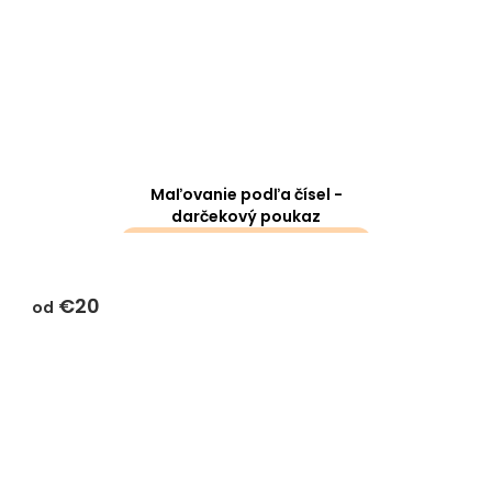
Maľovanie podľa čísel -
darčekový poukaz
darčeky k objednávke sa k
tomuto produktu
€20
nevzťahujú
od