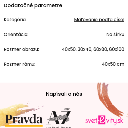
Dodatočné parametre
Kategória
:
Maľovanie podľa čísel
Orientácia
:
Na šírku
Rozmer obrazu
:
40x50, 30x40, 60x80, 80x100
Rozmer rámu
:
40х50 cm
Z
á
Napísali o nás
p
ä
t
i
e