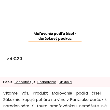
Maľovanie podľa čísel -
darčekový poukaz
darčeky k objednávke sa k
tomuto produktu
€20
nevzťahujú
od
Popis
Podobné (8)
Hodnotenie
Diskusia
Vítame vás. Produkt Maľovanie podľa čísel -
Zákazníci kupujú poháre na víno v Paríži ako darček k
narodeninám. S touto omaľovánkou nemôžete nič