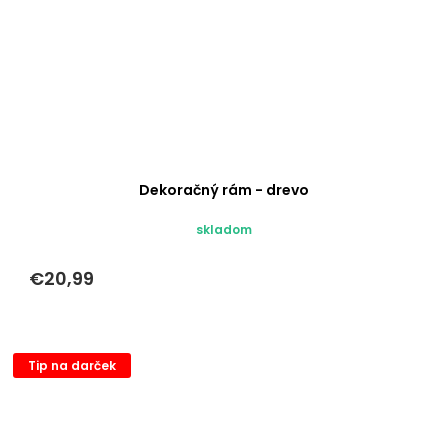
Dekoračný rám - drevo
skladom
€20,99
Tip na darček