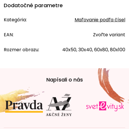
Dodatočné parametre
Kategória
:
Maľovanie podľa čísel
EAN
:
Zvoľte variant
Rozmer obrazu
:
40x50, 30x40, 60x80, 80x100
Z
á
Napísali o nás
p
ä
t
i
e