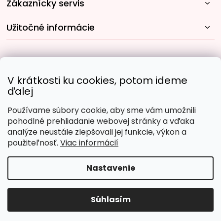
Zákaznícky servis
Užitočné informácie
Rýchle spôsoby dopravy:
V krátkosti ku cookies, potom ideme
ďalej
Používame súbory cookie, aby sme vám umožnili
Obľúbené spôsoby platby:
pohodlné prehliadanie webovej stránky a vďaka
analýze neustále zlepšovali jej funkcie, výkon a
použiteľnosť.
Viac informácií
Nastavenie
Copyright 2026
Malujpodlacisel.sk
. Všetky práva
vyhradené.
Upraviť nastavenie cookies
Súhlasím
Vytvoril Shoptet