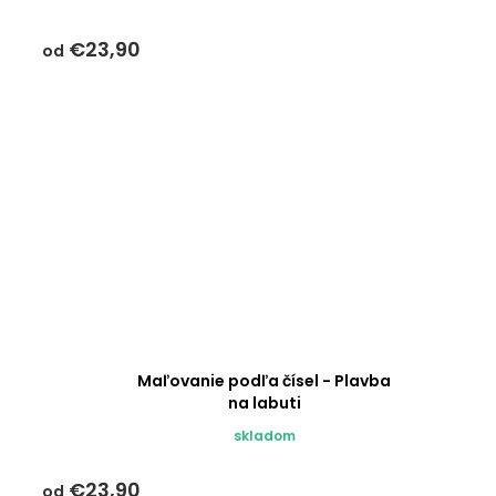
€23,90
od
Maľovanie podľa čísel - Plavba
na labuti
skladom
€23,90
od