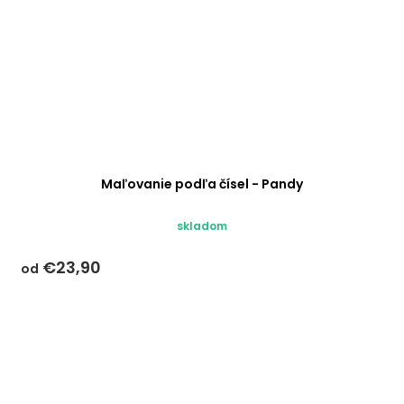
Maľovanie podľa čísel - Pandy
Priemerné
skladom
hodnotenie
produktu
€23,90
od
je
5,0
z 5
hviezdičiek.