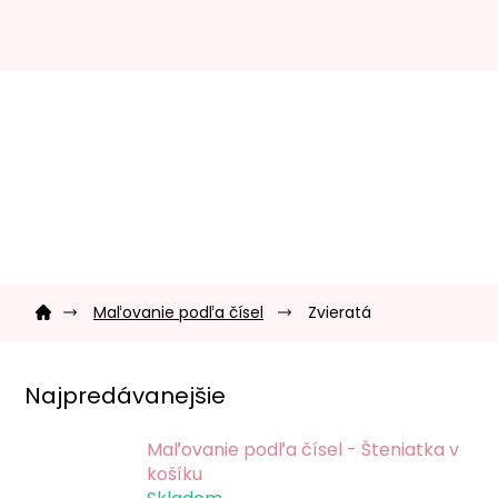
Prejsť
na
obsah
Domov
Maľovanie podľa čísel
Zvieratá
Najpredávanejšie
Maľovanie podľa čísel - Šteniatka v
košíku