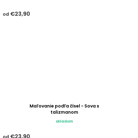
€23,90
od
Maľovanie podľa čísel - Sova s
talizmanom
skladom
€23,90
od