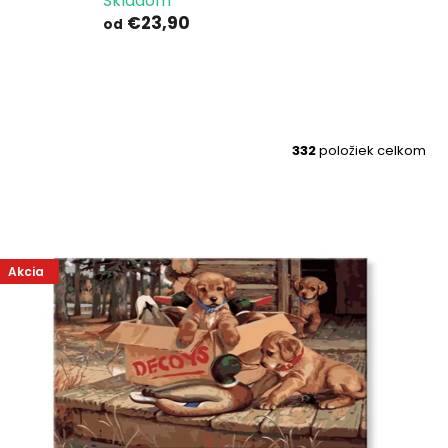
Skladom
€23,90
od
332
položiek celkom
Akcia