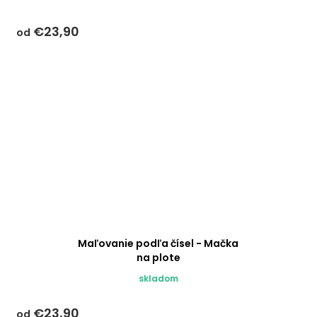
€23,90
od
Maľovanie podľa čísel - Mačka
na plote
skladom
€23,90
od