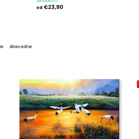
Skladom
€23,90
od
ie
Abecedne