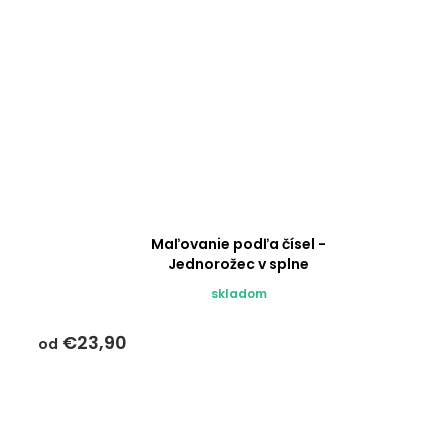
Maľovanie podľa čísel -
Jednorožec v splne
skladom
€23,90
od