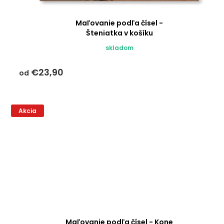
k
v
t
o
Maľovanie podľa čísel -
Šteniatka v košíku
v
skladom
€23,90
od
Akcia
Maľovanie podľa čísel - Kone