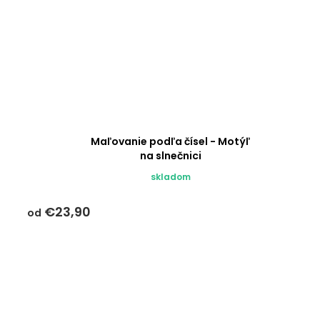
Maľovanie podľa čísel - Motýľ
na slnečnici
skladom
€23,90
od