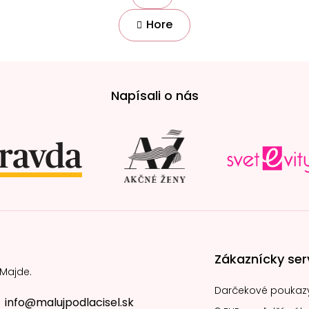
r
O
á
Hore
v
n
l
k
á
o
v
d
a
a
n
c
Napísali o nás
i
i
e
e
p
r
v
k
y
v
ý
p
i
s
Zákaznícky ser
u
 Majde.
Darčekové poukaz
info@malujpodlacisel.sk