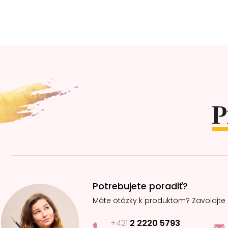
Z
á
p
ä
t
i
e
Potrebujete poradiť?
Máte otázky k produktom? Zavolajte
+421
2 2220 5793