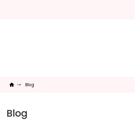
Prejsť
na
obsah
Domov
Blog
V
ý
Blog
p
i
s