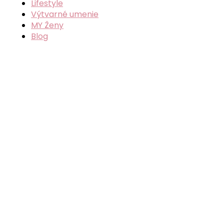
č
Lifestyle
l
Výtvarné umenie
á
MY Ženy
n
Blog
k
o
v