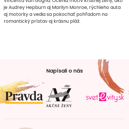
Vincenta van Gogha. Ocenia motív krásnej ženy, ako
je Audrey Hepburn aj Marilyn Monroe, rýchleho auta
aj motorky a vedia sa pokochať pohľadom na
romantický prístav aj krásnu pláž.
Z
á
Napísali o nás
p
ä
t
i
e