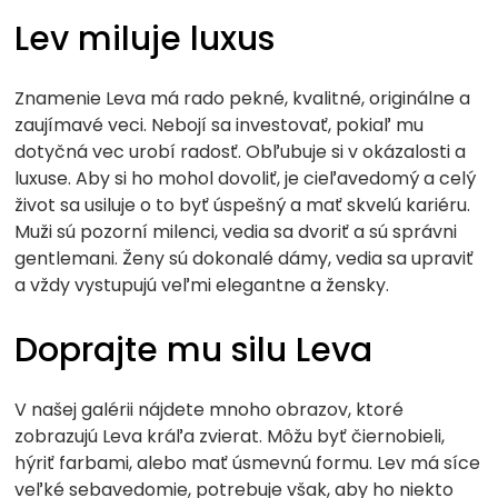
Lev miluje luxus
Znamenie Leva má rado pekné, kvalitné, originálne a
zaujímavé veci. Nebojí sa investovať, pokiaľ mu
dotyčná vec urobí radosť. Obľubuje si v okázalosti a
luxuse. Aby si ho mohol dovoliť, je cieľavedomý a celý
život sa usiluje o to byť úspešný a mať skvelú kariéru.
Muži sú pozorní milenci, vedia sa dvoriť a sú správni
gentlemani. Ženy sú dokonalé dámy, vedia sa upraviť
a vždy vystupujú veľmi elegantne a žensky.
Doprajte mu silu Leva
V našej galérii nájdete mnoho obrazov, ktoré
zobrazujú Leva kráľa zvierat. Môžu byť čiernobieli,
hýriť farbami, alebo mať úsmevnú formu. Lev má síce
veľké sebavedomie, potrebuje však, aby ho niekto