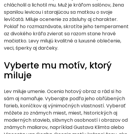
chlácholil a lichotil mu. Muž je kráľom salónov, žena
spanilou levicou i starajúcou sa matkou o svoje
levíčatá. Miluje ocenenie za zásluhy aj charakter.
Pokiaľ ho rozmaznávate, skrotíte jeho temperament
az divokého kráľa zvierat sa razom stane hravé
mačiatko. Levy milujú kvalitné a luxusné oblečenie,
veci, šperky aj darčeky.
Vyberte mu motív, ktorý
miluje
Lev miluje umenie. Ocenia hotový obraz a rád si ho
sám aj namaľuje. Vyberajte podľa jeho obľúbených
farieb, koníčkov aj výnimočných vlastností. Vyberať
môžete zo známych miest, miest, historických aj
moderných stavieb, slávnych osobností i obrazov od
známych maliarov, napríklad Gustava Klimta alebo