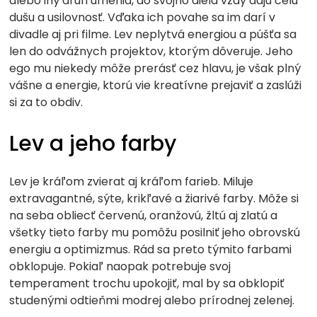
alebo iný druh umenia, do svojho diela vždy dajú celú
dušu a usilovnosť. Vďaka ich povahe sa im darí v
divadle aj pri filme. Lev neplytvá energiou a púšťa sa
len do odvážnych projektov, ktorým dôveruje. Jeho
ego mu niekedy môže prerásť cez hlavu, je však plný
vášne a energie, ktorú vie kreatívne prejaviť a zaslúži
si za to obdiv.
Lev a jeho farby
Lev je kráľom zvierat aj kráľom farieb. Miluje
extravagantné, sýte, krikľavé a žiarivé farby. Môže si
na seba obliecť červenú, oranžovú, žltú aj zlatú a
všetky tieto farby mu pomôžu posilniť jeho obrovskú
energiu a optimizmus. Rád sa preto týmito farbami
obklopuje. Pokiaľ naopak potrebuje svoj
temperament trochu upokojiť, mal by sa obklopiť
studenými odtieňmi modrej alebo prírodnej zelenej.