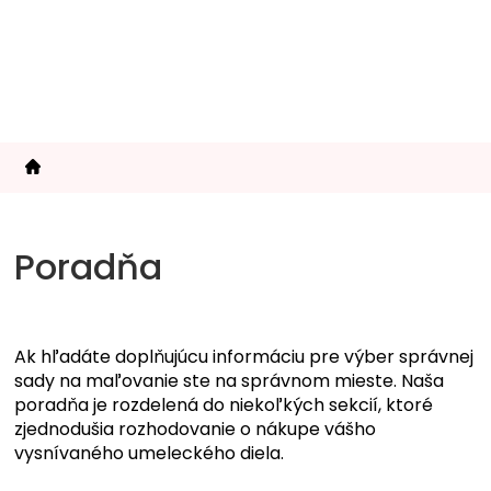
Prejsť
na
obsah
V
ý
Poradňa
p
i
s
č
Ak hľadáte doplňujúcu informáciu pre výber správnej
l
sady na maľovanie ste na správnom mieste. Naša
á
poradňa je rozdelená do niekoľkých sekcií, ktoré
n
zjednodušia rozhodovanie o nákupe vášho
k
vysnívaného umeleckého diela.
o