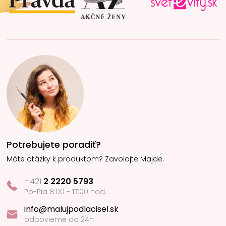
k
e
y
v
ý
p
i
s
u
Potrebujete poradiť?
Máte otázky k produktom? Zavolajte Majde.
+421
2 2220 5793
Po-Pia 8:00 - 17:00 hod.
info@malujpodlacisel.sk
odpovieme do 24h