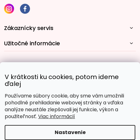
Zákaznícky servis
Užitočné informácie
Rýchle spôsoby dopravy:
V krátkosti ku cookies, potom ideme
ďalej
Používame súbory cookie, aby sme vám umožnili
Obľúbené spôsoby platby:
pohodlné prehliadanie webovej stránky a vďaka
analýze neustále zlepšovali jej funkcie, výkon a
použiteľnosť.
Viac informácií
Nastavenie
Copyright 2026
Malujpodlacisel.sk
. Všetky práva