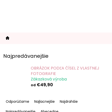
Prejsť
na
obsah
Najpredávanejšie
OBRÁZOK PODĽA ČÍSEL Z VLASTNEJ
FOTOGRAFIE
Zákazková výroba
€49,90
od
R
a
Odporúčame
Najlacnejšie
Najdrahšie
d
e
Najpredávanejšie
Abecedne