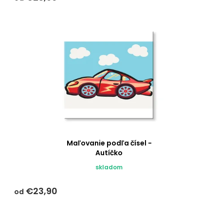
je
5,0
z 5
hviezdičiek.
Maľovanie podľa čísel -
Autíčko
skladom
€23,90
od