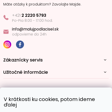
Máte otázky k produktom? Zavolajte Majde.
+421
2 2220 5793
Po-Pia 8:00 - 17:00 hod.
info@malujpodlacisel.sk
odpovieme do 24h
Zákaznícky servis
Užitočné informácie
Rýchle spôsoby dopravy:
V krátkosti ku cookies, potom ideme
ďalej