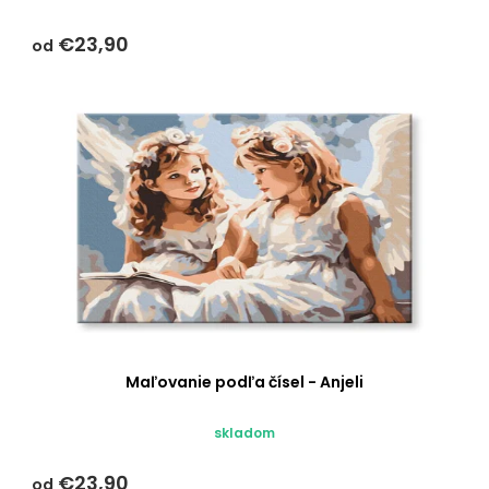
€23,90
od
Maľovanie podľa čísel - Anjeli
Priemerné
skladom
hodnotenie
produktu
€23,90
od