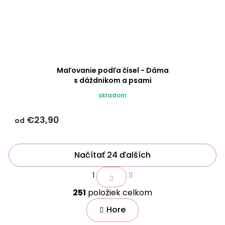
Maľovanie podľa čísel - Dáma
s dáždnikom a psami
skladom
€23,90
od
Načítať 24 ďalších
S
1
11
t
O
r
251
položiek celkom
v
á
n
l
Hore
k
á
o
d