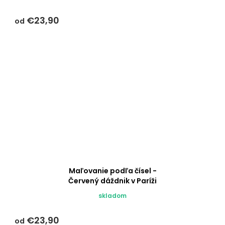
€23,90
od
Maľovanie podľa čísel -
Červený dáždnik v Paríži
skladom
€23,90
od