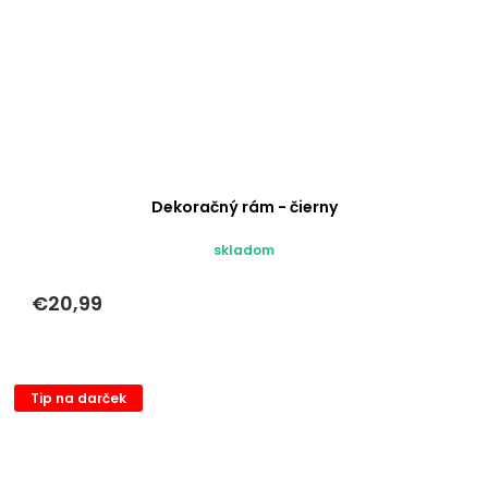
Dekoračný rám - čierny
skladom
€20,99
Tip na darček