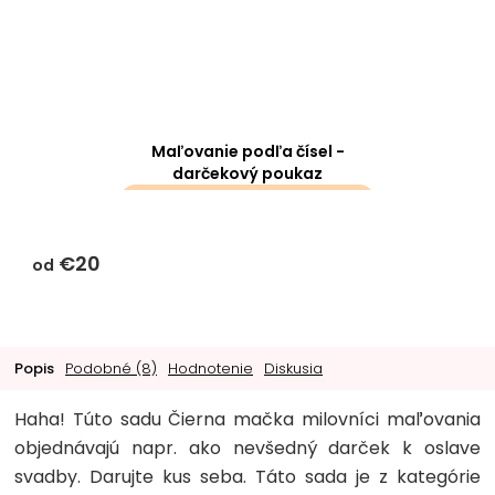
Maľovanie podľa čísel -
darčekový poukaz
darčeky k objednávke sa k
tomuto produktu
€20
nevzťahujú
od
Popis
Podobné (8)
Hodnotenie
Diskusia
Haha! Túto sadu Čierna mačka milovníci maľovania
objednávajú napr. ako nevšedný darček k oslave
svadby. Darujte kus seba. Táto sada je z kategórie