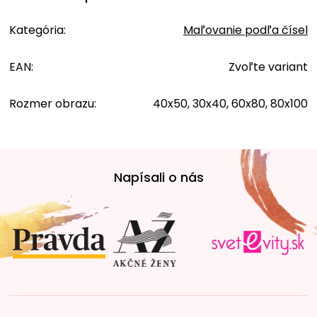
Kategória
:
Maľovanie podľa čísel
EAN
:
Zvoľte variant
Rozmer obrazu
:
40x50, 30x40, 60x80, 80x100
Z
á
Napísali o nás
p
ä
t
i
e