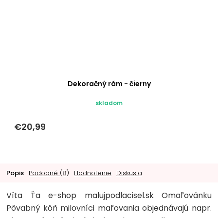
Dekoračný rám - čierny
skladom
€20,99
Popis
Podobné (8)
Hodnotenie
Diskusia
Víta Ťa e-shop malujpodlacisel.sk Omaľovánku
Pôvabný kôň milovníci maľovania objednávajú napr.