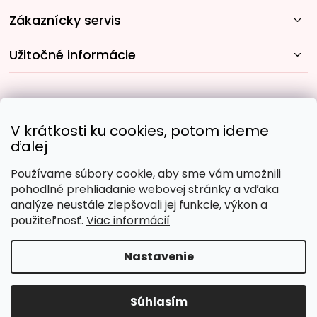
Zákaznícky servis
Užitočné informácie
Rýchle spôsoby dopravy:
V krátkosti ku cookies, potom ideme
ďalej
Používame súbory cookie, aby sme vám umožnili
Obľúbené spôsoby platby:
pohodlné prehliadanie webovej stránky a vďaka
analýze neustále zlepšovali jej funkcie, výkon a
použiteľnosť.
Viac informácií
Nastavenie
Copyright 2026
Malujpodlacisel.sk
. Všetky práva
vyhradené.
Upraviť nastavenie cookies
Súhlasím
Vytvoril Shoptet