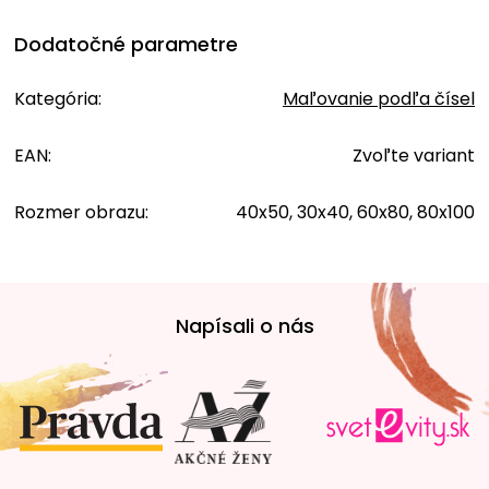
Dodatočné parametre
Kategória
:
Maľovanie podľa čísel
EAN
:
Zvoľte variant
Rozmer obrazu
:
40x50, 30x40, 60x80, 80x100
Z
á
Napísali o nás
p
ä
t
i
e