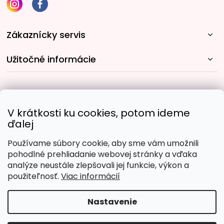
Zákaznícky servis
Užitočné informácie
Rýchle spôsoby dopravy:
V krátkosti ku cookies, potom ideme
ďalej
Používame súbory cookie, aby sme vám umožnili
Obľúbené spôsoby platby:
pohodlné prehliadanie webovej stránky a vďaka
analýze neustále zlepšovali jej funkcie, výkon a
použiteľnosť.
Viac informácií
Nastavenie
Copyright 2026
Malujpodlacisel.sk
. Všetky práva
vyhradené.
Upraviť nastavenie cookies