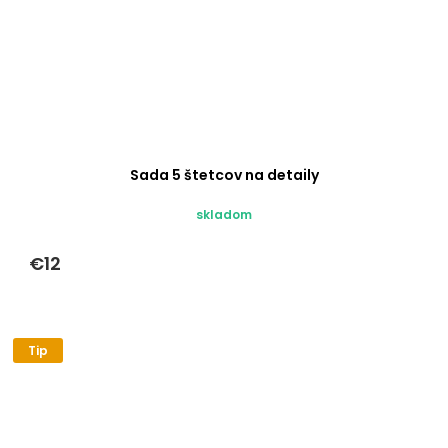
Sada 5 štetcov na detaily
skladom
€12
Tip