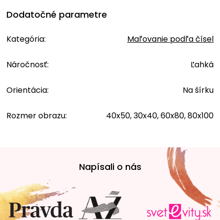
Dodatočné parametre
Kategória
:
Maľovanie podľa čísel
Náročnosť
:
Ľahká
Orientácia
:
Na šírku
Rozmer obrazu
:
40x50, 30x40, 60x80, 80x100
Z
á
Napísali o nás
p
ä
t
i
e