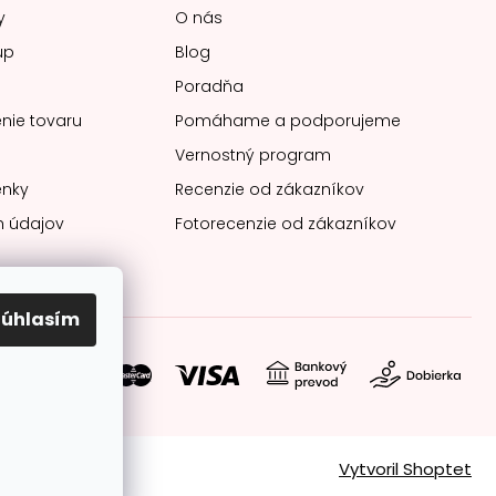
y
O nás
up
Blog
Poradňa
nie tovaru
Pomáhame a podporujeme
Vernostný program
nky
Recenzie od zákazníkov
 údajov
Fotorecenzie od zákazníkov
Súhlasím
soby platby:
Vytvoril Shoptet