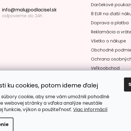
Darčekové poukaz
info@malujpodlacisel.sk
8 EUR na ďalší nák
odpovieme do 24h
Doprava a platba
Reklamácia a vráte
Všetko o nákupe
Obchodné podmie
Ochrana osobných
Veľkoobchod
sti ku cookies, potom ideme ďalej
súbory cookie, aby sme vám umožnili pohodlné
Obľúbené spô
ie webovej stránky a vďaka analýze neustále
jej funkcie, výkon a použiteľnosť.
Viac informácií
nie
dené.
Upraviť nastavenie cookies