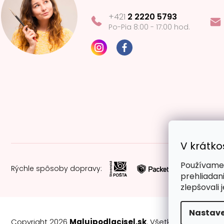
+421
2 2220 5793
Po-Pia 8:00 - 17:00 hod.
V krátko
Používame 
Rýchle spôsoby dopravy:
prehliadan
zlepšovali 
Nastave
Copyright 2026
Malujpodlacisel.sk
. Všetky práva vyhra