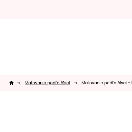
Prejsť
na
obsah
Domov
Maľovanie podľa čísel
Maľovanie podľa čísel -