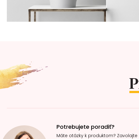
Z
á
p
ä
t
i
e
Potrebujete poradiť?
Máte otázky k produktom? Zavolajte