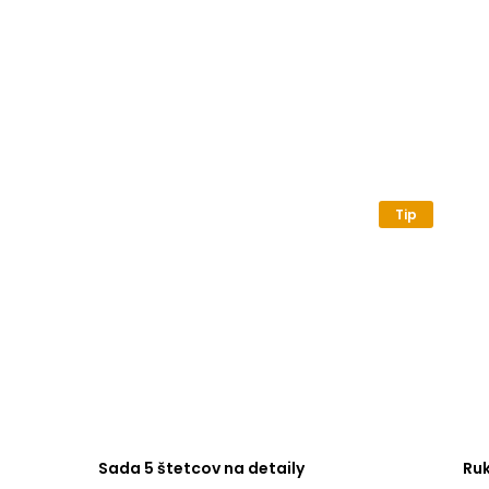
Tip
Sada 5 štetcov na detaily
Ru