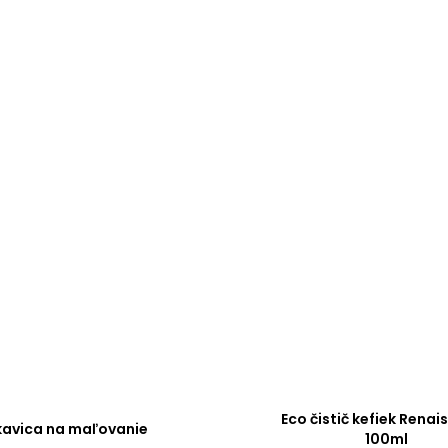
Eco čistič kefiek Rena
kavica na maľovanie
100ml