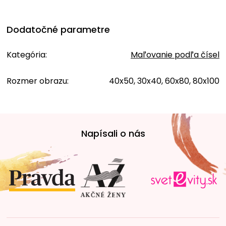
Dodatočné parametre
Kategória
:
Maľovanie podľa čísel
Rozmer obrazu
:
40x50, 30x40, 60x80, 80x100
Z
á
Napísali o nás
p
ä
t
i
e