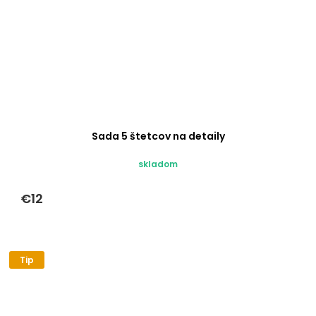
Sada 5 štetcov na detaily
skladom
€12
Tip