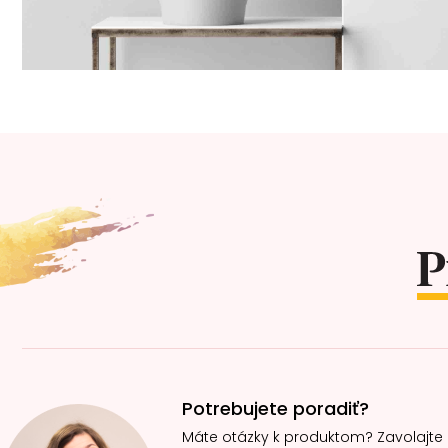
Z
á
p
ä
t
i
e
Potrebujete poradiť?
Máte otázky k produktom? Zavolajte