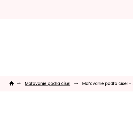
Prejsť
na
obsah
Domov
Maľovanie podľa čísel
Maľovanie podľa čísel - J