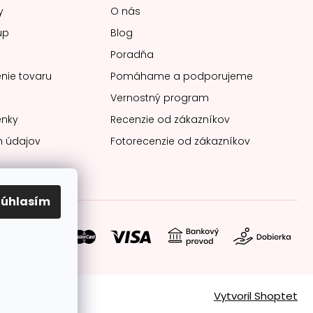
y
O nás
up
Blog
Poradňa
nie tovaru
Pomáhame a podporujeme
Vernostný program
nky
Recenzie od zákazníkov
 údajov
Fotorecenzie od zákazníkov
Súhlasím
soby platby:
Vytvoril Shoptet