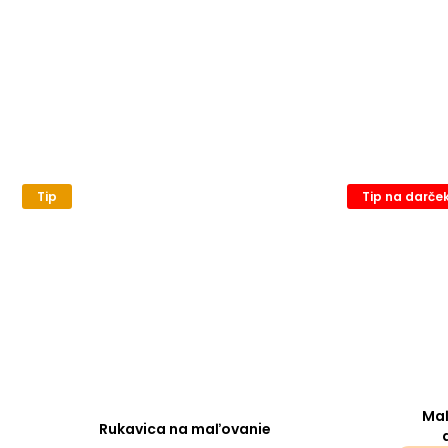
Tip
Tip na darče
Maľ
Rukavica na maľovanie