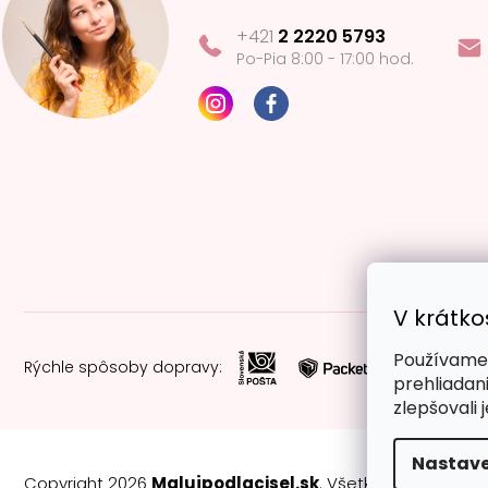
+421
2 2220 5793
Po-Pia 8:00 - 17:00 hod.
V krátko
Používame 
Rýchle spôsoby dopravy:
prehliadan
zlepšovali 
Nastave
Copyright 2026
Malujpodlacisel.sk
. Všetky práva vyhra