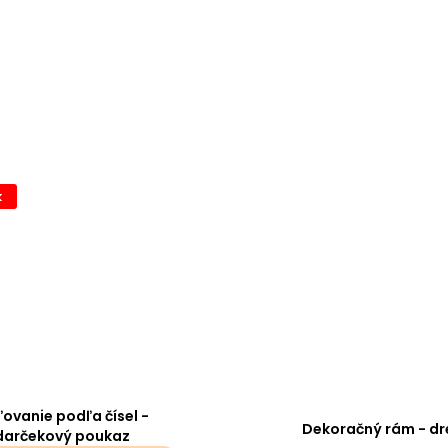
k
ovanie podľa čísel -
Dekoračný rám - dr
darčekový poukaz