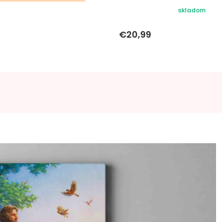
eky k objednávke sa k
skladom
tomuto produktu
€20,99
nevzťahujú