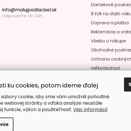
Darčekové poukaz
info@malujpodlacisel.sk
8 EUR na ďalší nák
odpovieme do 24h
Doprava a platba
Reklamácia a vráte
Všetko o nákupe
Obchodné podmie
Ochrana osobných
Veľkoobchod
sti ku cookies, potom ideme ďalej
súbory cookie, aby sme vám umožnili pohodlné
Obľúbené spô
ie webovej stránky a vďaka analýze neustále
jej funkcie, výkon a použiteľnosť.
Viac informácií
nie
dené.
Upraviť nastavenie cookies