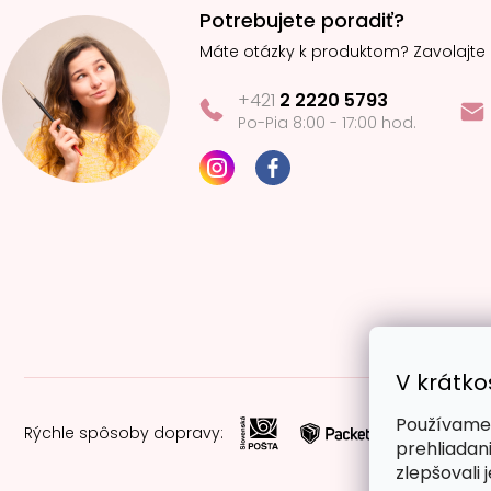
Potrebujete poradiť?
Máte otázky k produktom? Zavolajte
+421
2 2220 5793
Po-Pia 8:00 - 17:00 hod.
V krátko
Používame 
Rýchle spôsoby dopravy:
prehliadan
zlepšovali 