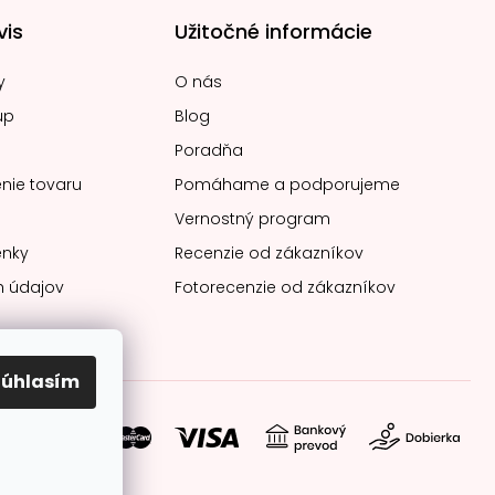
vis
Užitočné informácie
y
O nás
up
Blog
Poradňa
nie tovaru
Pomáhame a podporujeme
Vernostný program
nky
Recenzie od zákazníkov
 údajov
Fotorecenzie od zákazníkov
Súhlasím
soby platby: