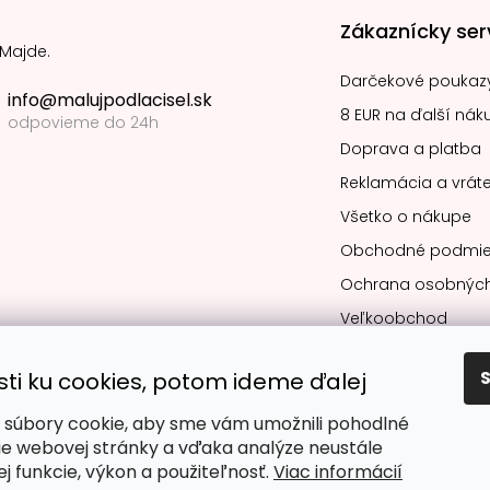
Zákaznícky ser
 Majde.
Darčekové poukaz
info@malujpodlacisel.sk
8 EUR na ďalší nák
odpovieme do 24h
Doprava a platba
Reklamácia a vráte
Všetko o nákupe
Obchodné podmie
Ochrana osobných
Veľkoobchod
sti ku cookies, potom ideme ďalej
súbory cookie, aby sme vám umožnili pohodlné
Obľúbené spô
ie webovej stránky a vďaka analýze neustále
jej funkcie, výkon a použiteľnosť.
Viac informácií