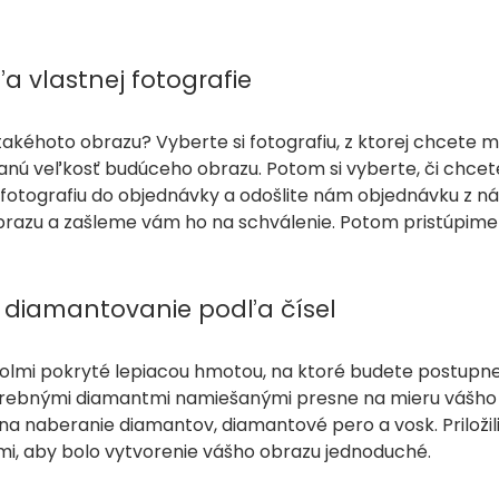
 vlastnej fotografie
akéhoto obrazu? Vyberte si fotografiu, z ktorej chcete
anú veľkosť budúceho obrazu. Potom si vyberte, či chcet
fotografiu do objednávky a odošlite nám objednávku z n
razu a zašleme vám ho na schválenie. Potom pristúpime
 diamantovanie podľa čísel
bolmi pokryté lepiacou hmotou, na ktoré budete postupn
arebnými diamantmi namiešanými presne na mieru vášho o
 na naberanie diamantov, diamantové pero a vosk. Priloži
, aby bolo vytvorenie vášho obrazu jednoduché.