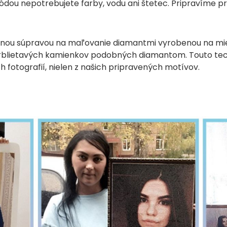
dou nepotrebujete farby, vodu ani štetec. Pripravíme p
iálnou súpravou na maľovanie diamantmi vyrobenou na mie
trblietavých kamienkov podobných diamantom. Touto tec
 fotografií, nielen z našich pripravených motívov.