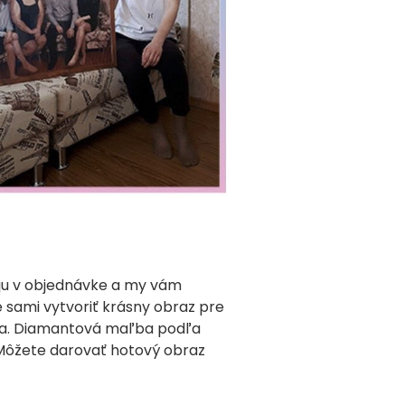
m ju v objednávke a my vám
 sami vytvoriť krásny obraz pre
vota. Diamantová maľba podľa
. Môžete darovať hotový obraz