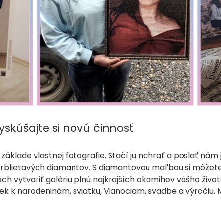
yskúšajte si novú činnosť
základe vlastnej fotografie. Stačí ju nahrať a poslať ná
trblietavých diamantov. S diamantovou maľbou si môžete
nách vytvoriť galériu plnú najkrajších okamihov vášho ži
rček k narodeninám, sviatku, Vianociam, svadbe a výročiu