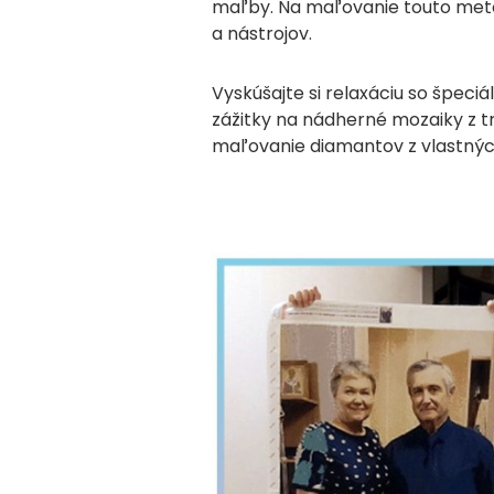
maľby. Na maľovanie touto metó
a nástrojov.
Vyskúšajte si relaxáciu so špec
zážitky na nádherné mozaiky z 
maľovanie diamantov z vlastných