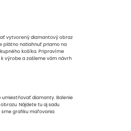
 mať vytvorený diamantový obraz
e plátno natiahnuť priamo na
ákupného košíka. Pripravíme
 k výrobe a zašleme vám návrh
e umiestňovať diamanty. Balenie
brazu. Nájdete tu aj sadu
li sme grafiku maľovania