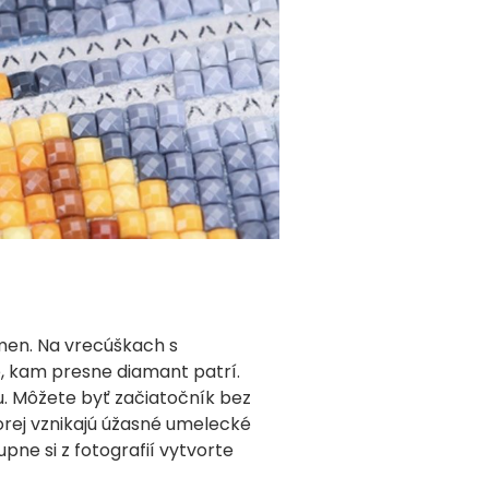
men. Na vrecúškach s
, kam presne diamant patrí.
. Môžete byť začiatočník bez
orej vznikajú úžasné umelecké
pne si z fotografií vytvorte