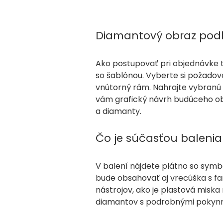
Diamantový obraz podľa
Ako postupovať pri objednávke t
so šablónou. Vyberte si požadov
vnútorný rám. Nahrajte vybranú 
vám grafický návrh budúceho ob
a diamanty.
Čo je súčasťou balenia
V balení nájdete plátno so sym
bude obsahovať aj vrecúška s f
nástrojov, ako je plastová miska
diamantov s podrobnými pokynmi