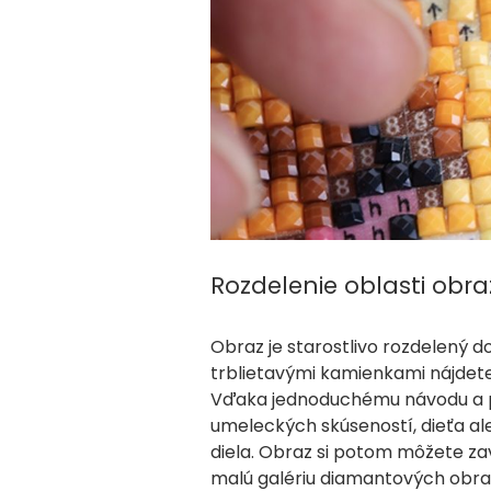
Rozdelenie oblasti obr
Obraz je starostlivo rozdelený 
trblietavými kamienkami nájdete
Vďaka jednoduchému návodu a po
umeleckých skúseností, dieťa al
diela. Obraz si potom môžete zav
malú galériu diamantových obraz