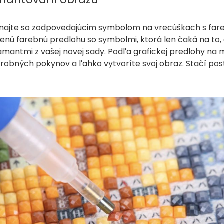
ovnajte so zodpovedajúcim symbolom na vrecúškach s far
nú farebnú predlohu so symbolmi, ktorá len čaká na to, 
diamantmi z vašej novej sady. Podľa grafickej predlohy n
obných pokynov a ľahko vytvoríte svoj obraz. Stačí po