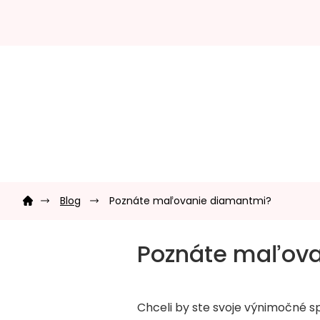
Prejsť
na
obsah
Domov
Blog
Poznáte maľovanie diamantmi?
Poznáte maľov
Chceli by ste svoje výnimočné 