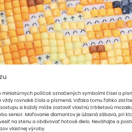
azu
do miniatúrnych políčok označených symbolmi čísel a pís
 vždy rovnaké čísla a písmená. Vďaka tomu ľahko zistíte
stupu si každý môže zostaviť vlastnú trblietavú mozaiku
ebo senior. Maľovanie diamantov je úžasná zábava, pri kt
esiť na stenu a obdivovať hotové dielo. Neváhajte a postu
ov vlastnej výroby.