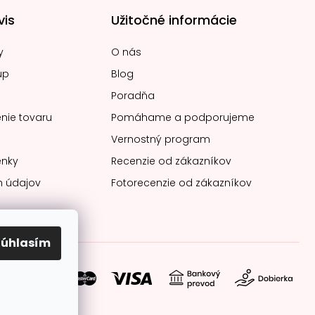
vis
Užitočné informácie
y
O nás
up
Blog
Poradňa
nie tovaru
Pomáhame a podporujeme
Vernostný program
nky
Recenzie od zákazníkov
 údajov
Fotorecenzie od zákazníkov
Súhlasím
soby platby: