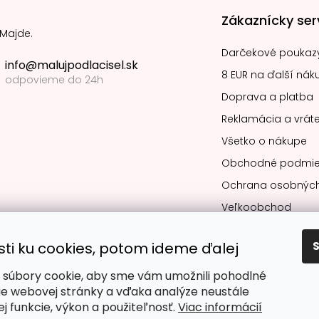
Zákaznícky ser
 Majde.
Darčekové poukaz
info@malujpodlacisel.sk
8 EUR na ďalší nák
odpovieme do 24h
Doprava a platba
Reklamácia a vráte
Všetko o nákupe
Obchodné podmie
Ochrana osobných
Veľkoobchod
sti ku cookies, potom ideme ďalej
súbory cookie, aby sme vám umožnili pohodlné
Obľúbené spô
ie webovej stránky a vďaka analýze neustále
jej funkcie, výkon a použiteľnosť.
Viac informácií