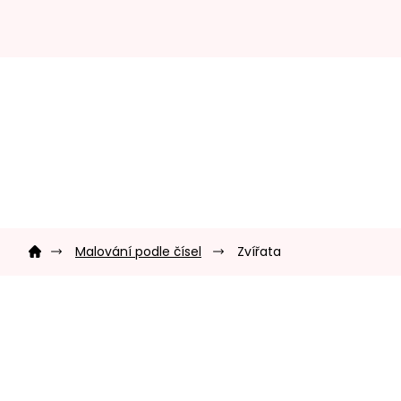
Prejsť
na
obsah
Domov
Malování podle čísel
Zvířata