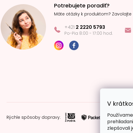
Potrebujete poradiť?
Máte otázky k produktom? Zavolajte
+421
2 2220 5793
Po-Pia 8:00 - 17:00 hod.
V krátko
Používame 
Rýchle spôsoby dopravy:
prehliadan
zlepšovali 