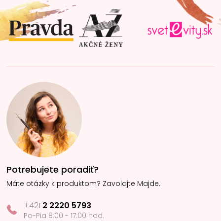
ä
t
i
e
Potrebujete poradiť?
Máte otázky k produktom? Zavolajte Majde.
+421
2 2220 5793
Po-Pia 8:00 - 17:00 hod.