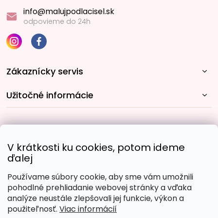
info@malujpodlacisel.sk
odpovieme do 24h
Zákaznícky servis
Užitočné informácie
Rýchle spôsoby dopravy:
V krátkosti ku cookies, potom ideme
ďalej
Používame súbory cookie, aby sme vám umožnili
Obľúbené spôsoby platby:
pohodlné prehliadanie webovej stránky a vďaka
analýze neustále zlepšovali jej funkcie, výkon a
použiteľnosť.
Viac informácií