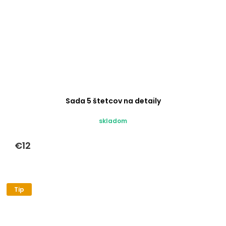
Sada 5 štetcov na detaily
skladom
€12
Tip