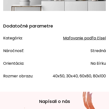
Dodatočné parametre
Kategória
:
Maľovanie podľa čísel
Náročnosť
:
Stredná
Orientácia
:
Na šírku
Rozmer obrazu
:
40x50, 30x40, 60x80, 80x100
Z
á
Napísali o nás
p