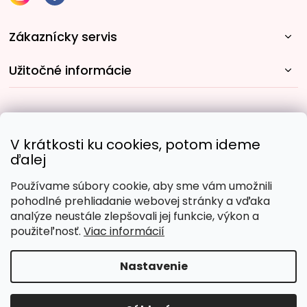
Zákaznícky servis
Užitočné informácie
Rýchle spôsoby dopravy:
V krátkosti ku cookies, potom ideme
ďalej
Používame súbory cookie, aby sme vám umožnili
Obľúbené spôsoby platby:
pohodlné prehliadanie webovej stránky a vďaka
analýze neustále zlepšovali jej funkcie, výkon a
použiteľnosť.
Viac informácií
Nastavenie
Copyright 2026
Malujpodlacisel.sk
. Všetky práva
vyhradené.
Upraviť nastavenie cookies