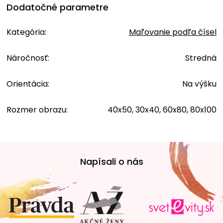
Dodatočné parametre
Kategória
:
Maľovanie podľa čísel
Náročnosť
:
Stredná
Orientácia
:
Na výšku
Rozmer obrazu
:
40x50, 30x40, 60x80, 80x100
Z
á
Napísali o nás
p
ä
t
i
e