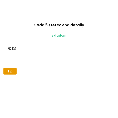
Sada 5 štetcov na detaily
skladom
€12
Tip