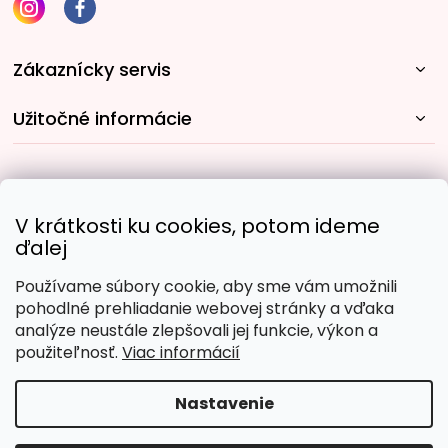
Zákaznícky servis
Užitočné informácie
Rýchle spôsoby dopravy:
V krátkosti ku cookies, potom ideme
ďalej
Používame súbory cookie, aby sme vám umožnili
Obľúbené spôsoby platby:
pohodlné prehliadanie webovej stránky a vďaka
analýze neustále zlepšovali jej funkcie, výkon a
použiteľnosť.
Viac informácií
Nastavenie
Copyright 2026
Malujpodlacisel.sk
. Všetky práva
vyhradené.
Upraviť nastavenie cookies