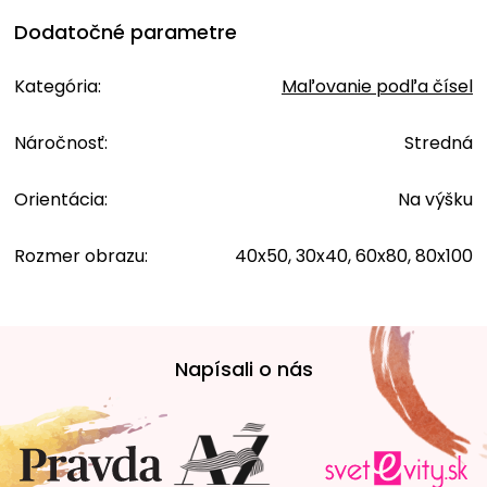
Dodatočné parametre
Kategória
:
Maľovanie podľa čísel
Náročnosť
:
Stredná
Orientácia
:
Na výšku
Rozmer obrazu
:
40x50, 30x40, 60x80, 80x100
Z
á
Napísali o nás
p
ä
t
i
e