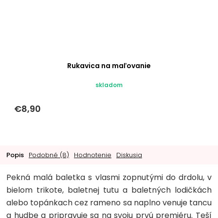
Rukavica na maľovanie
skladom
€8,90
Popis
Podobné (8)
Hodnotenie
Diskusia
Pekná malá baletka s vlasmi zopnutými do drdolu, v
bielom trikote, baletnej tutu a baletných lodičkách
alebo topánkach cez rameno sa naplno venuje tancu
a hudbe a pripravuje sa na svoju prvú premiéru. Teší