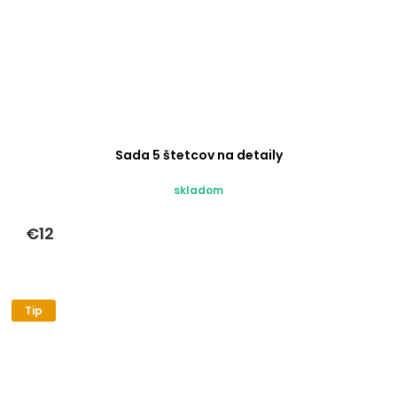
Sada 5 štetcov na detaily
skladom
€12
Tip