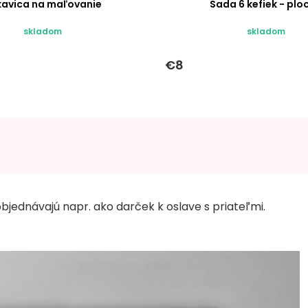
kavica na maľovanie
Sada 6 kefiek - plo
skladom
skladom
€8
bjednávajú napr. ako darček k oslave s priateľmi.