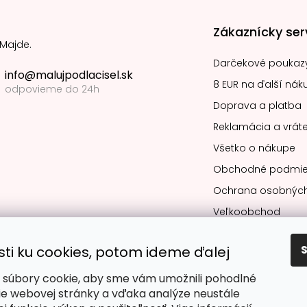
Zákaznícky ser
 Majde.
Darčekové poukaz
info@malujpodlacisel.sk
8 EUR na ďalší nák
odpovieme do 24h
Doprava a platba
Reklamácia a vráte
Všetko o nákupe
Obchodné podmie
Ochrana osobných
Veľkoobchod
sti ku cookies, potom ideme ďalej
súbory cookie, aby sme vám umožnili pohodlné
Obľúbené spô
ie webovej stránky a vďaka analýze neustále