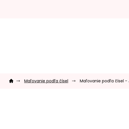
Prejsť
na
obsah
Domov
Maľovanie podľa čísel
Maľovanie podľa čísel -