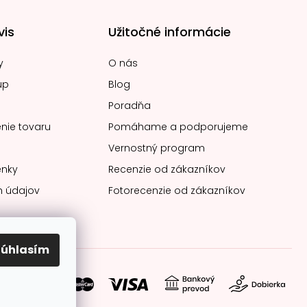
vis
Užitočné informácie
y
O nás
up
Blog
Poradňa
nie tovaru
Pomáhame a podporujeme
Vernostný program
nky
Recenzie od zákazníkov
 údajov
Fotorecenzie od zákazníkov
Súhlasím
soby platby: