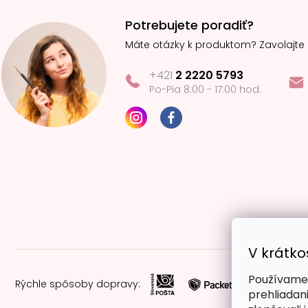
Potrebujete poradiť?
Máte otázky k produktom? Zavolajte
+421
2 2220 5793
Po-Pia 8:00 - 17:00 hod.
V krátko
Používame 
Rýchle spôsoby dopravy:
prehliadan