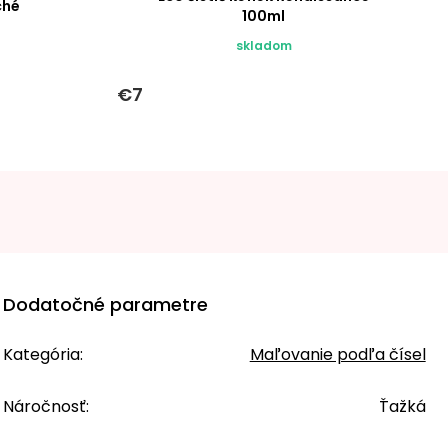
ché
100ml
skladom
€7
Dodatočné parametre
Kategória
:
Maľovanie podľa čísel
Náročnosť
:
Ťažká