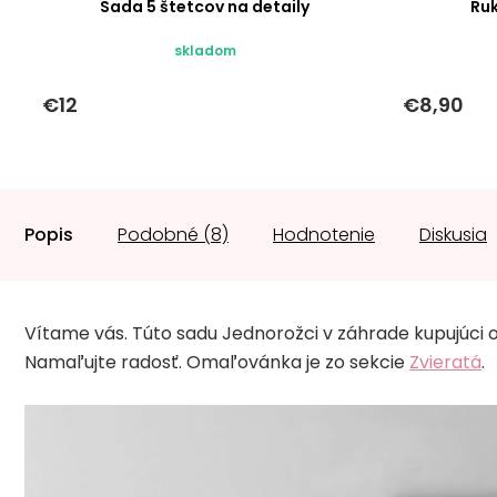
Sada 5 štetcov na detaily
Ru
skladom
€12
€8,90
Popis
Podobné (8)
Hodnotenie
Diskusia
Vítame vás. Túto sadu Jednorožci v záhrade kupujúci o
Namaľujte radosť. Omaľovánka je zo sekcie
Zvieratá
.