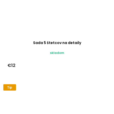
Sada 5 štetcov na detaily
skladom
€12
Tip