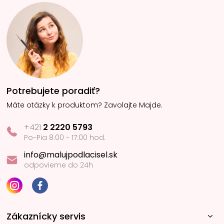
Potrebujete poradiť?
Máte otázky k produktom? Zavolajte Majde.
+421
2 2220 5793
Po-Pia 8:00 - 17:00 hod.
info@malujpodlacisel.sk
odpovieme do 24h
Zákaznícky servis