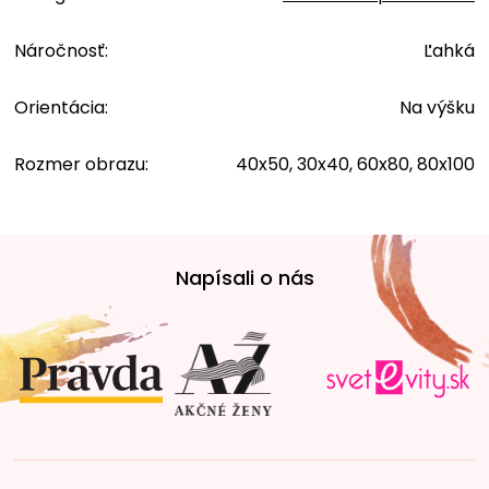
Náročnosť
:
Ľahká
Orientácia
:
Na výšku
Rozmer obrazu
:
40x50, 30x40, 60x80, 80x100
Z
á
Napísali o nás
p
ä
t
i
e