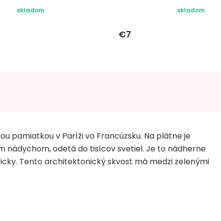
skladom
skladom
€7
šou pamiatkou v Paríži vo Francúzsku. Na plátne je
ým nádychom, odetá do tisícov svetiel. Je to nádherne
icky. Tento architektonický skvost má medzi zelenými