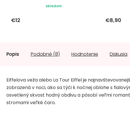
skladom
€12
€8,90
Popis
Podobné (8)
Hodnotenie
Diskusia
Eiffelova veža alebo La Tour Eiffel je najnavštevovanej
zobrazená v noci, ako sa týči k nočnej oblohe s fialov
osvetlený skvost hodný obdivu a pôsobí veľmi romant
stromami veľké čaro.