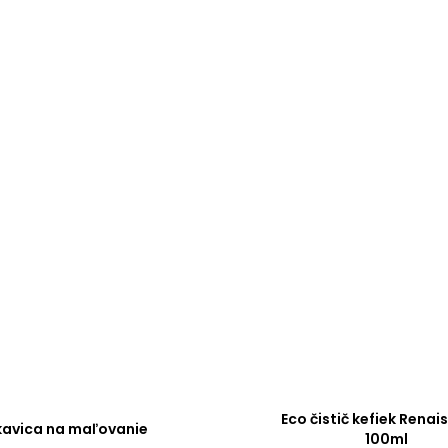
Eco čistič kefiek Rena
kavica na maľovanie
100ml