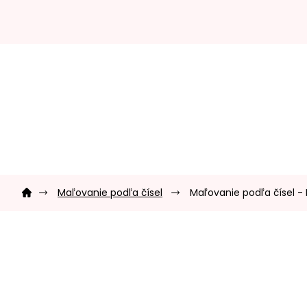
Prejsť
na
obsah
Domov
Maľovanie podľa čísel
Maľovanie podľa čísel - 