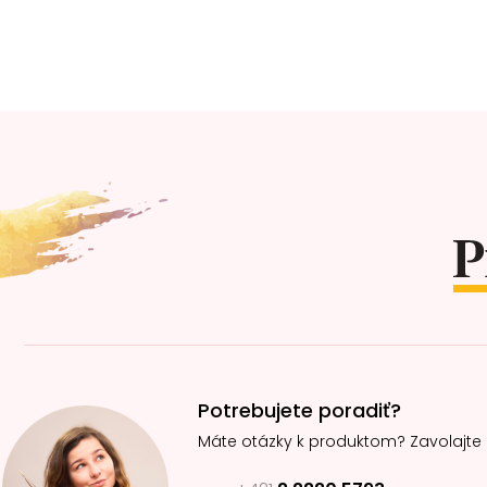
Z
á
p
ä
t
i
e
Potrebujete poradiť?
Máte otázky k produktom? Zavolajte