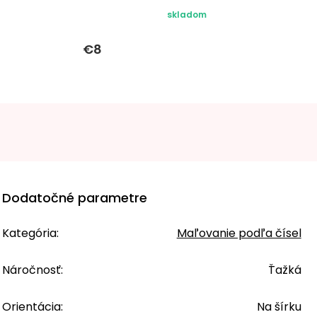
skladom
€8
Dodatočné parametre
Kategória
:
Maľovanie podľa čísel
Náročnosť
:
Ťažká
Orientácia
:
Na šírku