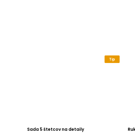
Tip
Sada 5 štetcov na detaily
Ru