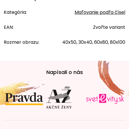
Kategória
:
Maľovanie podľa čísel
EAN
:
Zvoľte variant
Rozmer obrazu
:
40x50, 30x40, 60x80, 80x100
Z
á
Napísali o nás
p
ä
t
i
e