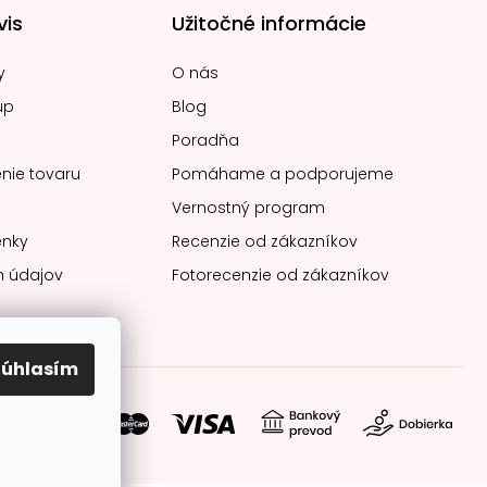
vis
Užitočné informácie
y
O nás
up
Blog
Poradňa
nie tovaru
Pomáhame a podporujeme
Vernostný program
nky
Recenzie od zákazníkov
 údajov
Fotorecenzie od zákazníkov
Súhlasím
soby platby: