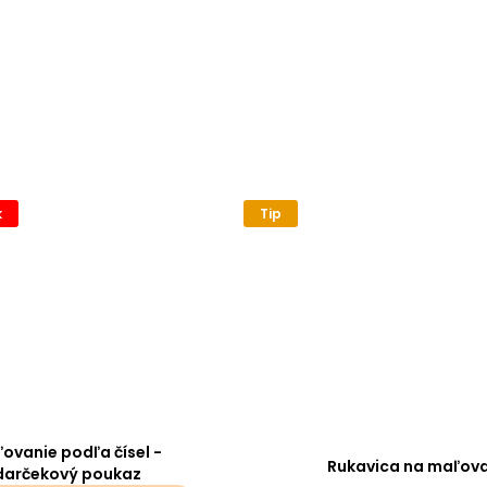
k
Tip
ovanie podľa čísel -
Rukavica na maľova
darčekový poukaz