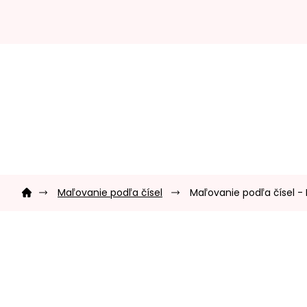
Prejsť
na
obsah
Domov
Maľovanie podľa čísel
Maľovanie podľa čísel -