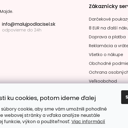
Zákaznícky ser
 Majde.
Darčekové poukaz
info@malujpodlacisel.sk
8 EUR na ďalší nák
odpovieme do 24h
Doprava a platba
Reklamácia a vráte
Všetko o nákupe
Obchodné podmie
Ochrana osobných
Veľkoobchod
sti ku cookies, potom ideme ďalej
súbory cookie, aby sme vám umožnili pohodlné
Obľúbené spô
ie webovej stránky a vďaka analýze neustále
jej funkcie, výkon a použiteľnosť.
Viac informácií