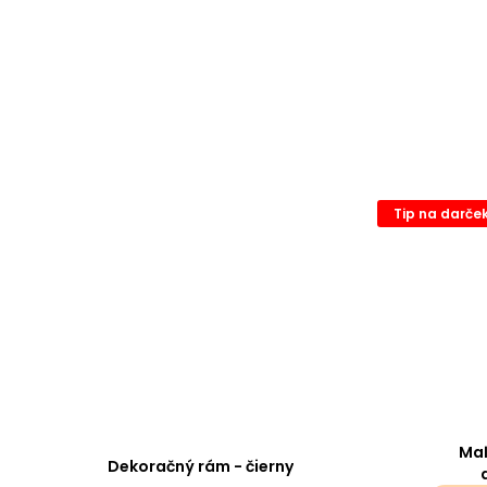
Tip na darče
Maľ
Dekoračný rám - čierny