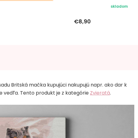
eky k objednávke sa k
skladom
tomuto produktu
€8,90
nevzťahujú
 sadu Britská mačka kupujúci nakupujú napr. ako dar k
 vedľa. Tento produkt je z kategórie
Zvieratá
.