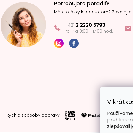
Potrebujete poradiť?
Máte otázky k produktom? Zavolajte
+421
2 2220 5793
Po-Pia 8:00 - 17:00 hod.
V krátko
Používame 
Rýchle spôsoby dopravy:
prehliadan
zlepšovali 