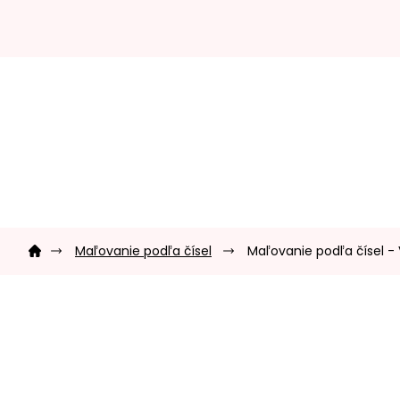
Prejsť
na
obsah
Domov
Maľovanie podľa čísel
Maľovanie podľa čísel -