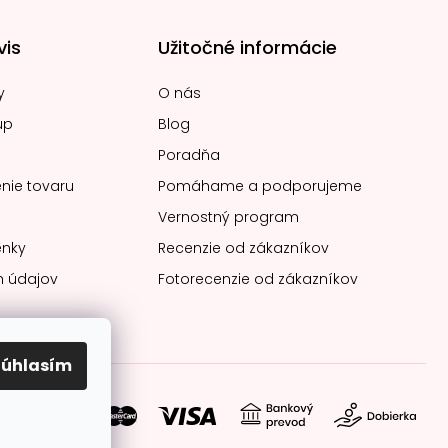
vis
Užitočné informácie
y
O nás
up
Blog
Poradňa
nie tovaru
Pomáhame a podporujeme
Vernostný program
nky
Recenzie od zákazníkov
 údajov
Fotorecenzie od zákazníkov
Súhlasím
soby platby: