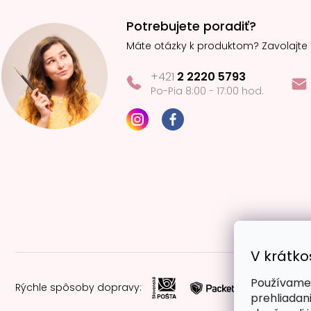
Potrebujete poradiť?
Máte otázky k produktom? Zavolajte
+421
2 2220 5793
Po-Pia 8:00 - 17:00 hod.
V krátko
Používame 
Rýchle spôsoby dopravy:
prehliadan