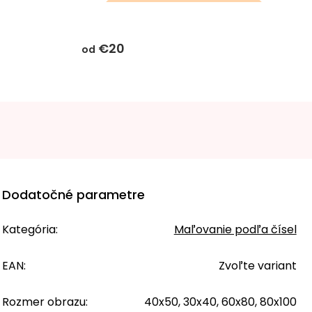
darčeky k objednávke sa k
tomuto produktu
€20
nevzťahujú
od
Dodatočné parametre
Kategória
:
Maľovanie podľa čísel
EAN
:
Zvoľte variant
Rozmer obrazu
:
40x50, 30x40, 60x80, 80x100