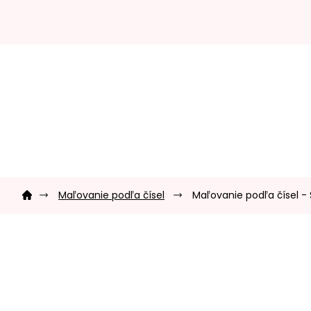
Prejsť
na
obsah
Domov
Maľovanie podľa čísel
Maľovanie podľa čísel -