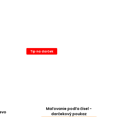
Tip na darček
Maľovanie podľa čísel -
evo
darčekový poukaz