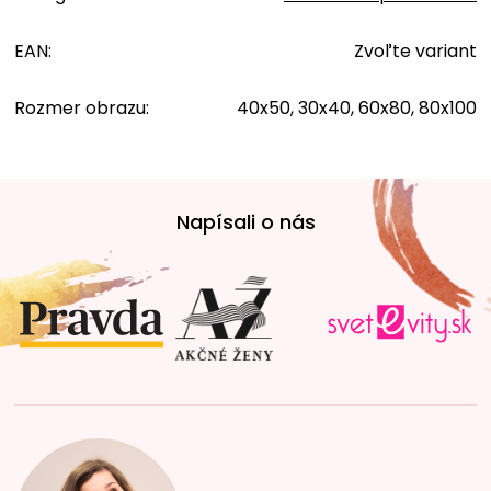
EAN
:
Zvoľte variant
Rozmer obrazu
:
40x50, 30x40, 60x80, 80x100
Z
á
Napísali o nás
p
ä
t
i
e