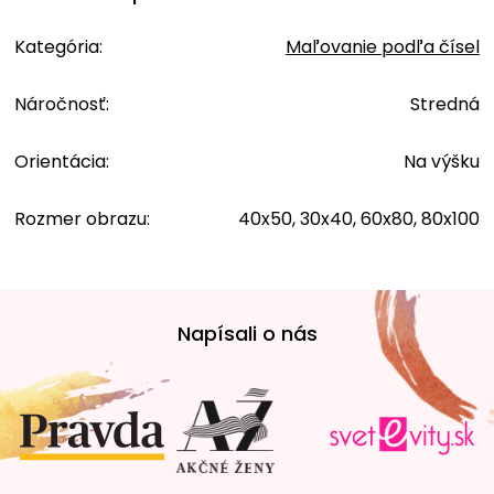
Kategória
:
Maľovanie podľa čísel
Náročnosť
:
Stredná
Orientácia
:
Na výšku
Rozmer obrazu
:
40x50, 30x40, 60x80, 80x100
Z
á
Napísali o nás
p
ä
t
i
e