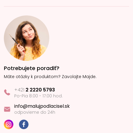
Potrebujete poradiť?
Máte otázky k produktom? Zavolajte Majde.
+421
2 2220 5793
Po-Pia 8:00 - 17:00 hod.
info@malujpodlacisel.sk
odpovieme do 24h