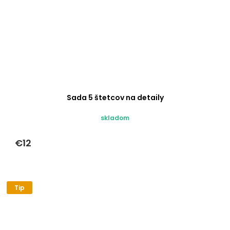
Sada 5 štetcov na detaily
skladom
€12
Tip