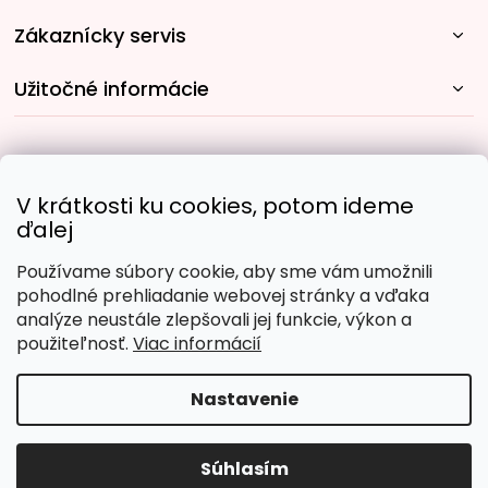
Zákaznícky servis
Užitočné informácie
Rýchle spôsoby dopravy:
V krátkosti ku cookies, potom ideme
ďalej
Používame súbory cookie, aby sme vám umožnili
Obľúbené spôsoby platby:
pohodlné prehliadanie webovej stránky a vďaka
analýze neustále zlepšovali jej funkcie, výkon a
použiteľnosť.
Viac informácií
Nastavenie
Copyright 2026
Malujpodlacisel.sk
. Všetky práva
vyhradené.
Upraviť nastavenie cookies
Súhlasím