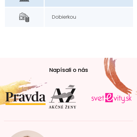
Dobierkou
Z
á
Napísali o nás
p
ä
t
i
e