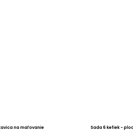
kavica na maľovanie
Sada 6 kefiek - plo