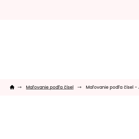
Prejsť
na
obsah
Domov
Maľovanie podľa čísel
Maľovanie podľa čísel - 