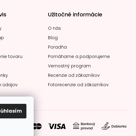
vis
Užitočné informácie
y
O nás
up
Blog
Poradňa
nie tovaru
Pomáhame a podporujeme
Vernostný program
nky
Recenzie od zákazníkov
 údajov
Fotorecenzie od zákazníkov
Súhlasím
soby platby: