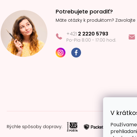
Potrebujete poradiť?
Máte otázky k produktom? Zavolajte
+421
2 2220 5793
Po-Pia 8:00 - 17:00 hod.
V krátko
Používame 
Rýchle spôsoby dopravy:
prehliadan