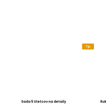
Tip
Sada 5 štetcov na detaily
Ru