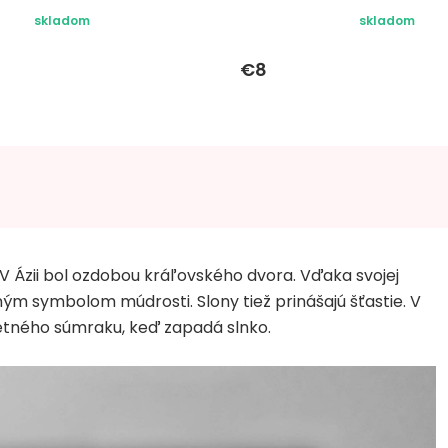
skladom
skladom
€8
a. V Ázii bol ozdobou kráľovského dvora. Vďaka svojej
reným symbolom múdrosti. Slony tiež prinášajú šťastie. V
etného súmraku, keď zapadá slnko.