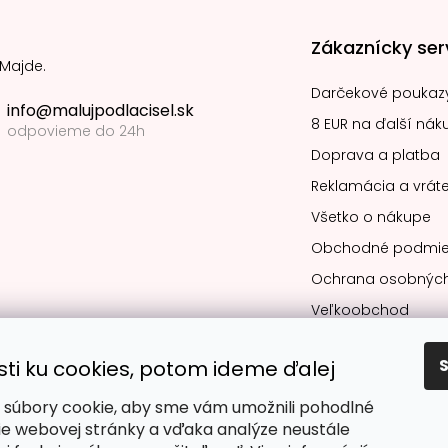
Zákaznícky ser
 Majde.
Darčekové poukaz
info@malujpodlacisel.sk
8 EUR na ďalší nák
odpovieme do 24h
Doprava a platba
Reklamácia a vráte
Všetko o nákupe
Obchodné podmie
Ochrana osobných
Veľkoobchod
sti ku cookies, potom ideme ďalej
súbory cookie, aby sme vám umožnili pohodlné
Obľúbené spô
ie webovej stránky a vďaka analýze neustále