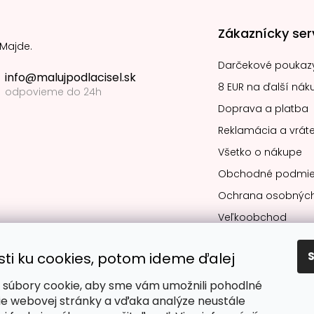
Zákaznícky ser
 Majde.
Darčekové poukaz
info@malujpodlacisel.sk
8 EUR na ďalší nák
odpovieme do 24h
Doprava a platba
Reklamácia a vráte
Všetko o nákupe
Obchodné podmie
Ochrana osobných
Veľkoobchod
sti ku cookies, potom ideme ďalej
súbory cookie, aby sme vám umožnili pohodlné
Obľúbené spô
ie webovej stránky a vďaka analýze neustále