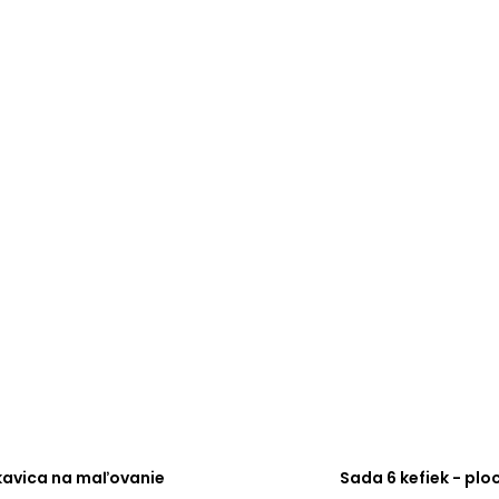
kavica na maľovanie
Sada 6 kefiek - plo