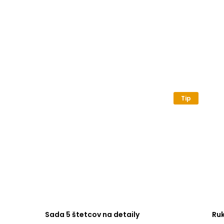
Tip
Sada 5 štetcov na detaily
Ru