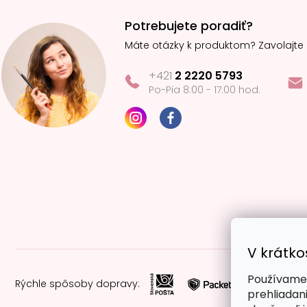
Potrebujete poradiť?
Máte otázky k produktom? Zavolajte
+421
2 2220 5793
Po-Pia 8:00 - 17:00 hod.
V krátko
Používame 
Rýchle spôsoby dopravy:
prehliadan