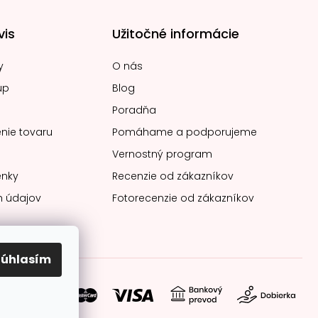
vis
Užitočné informácie
y
O nás
up
Blog
Poradňa
nie tovaru
Pomáhame a podporujeme
Vernostný program
nky
Recenzie od zákazníkov
 údajov
Fotorecenzie od zákazníkov
Súhlasím
soby platby: