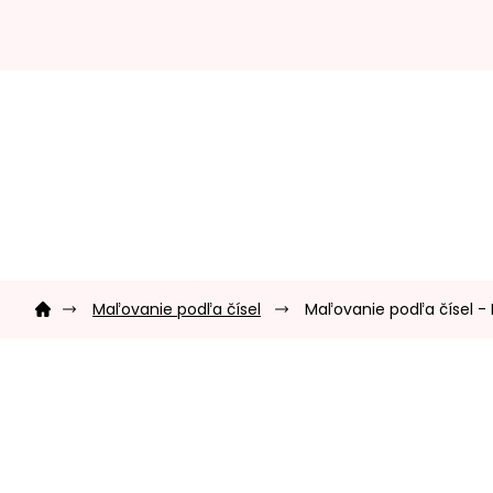
Prejsť
na
obsah
Domov
Maľovanie podľa čísel
Maľovanie podľa čísel - 