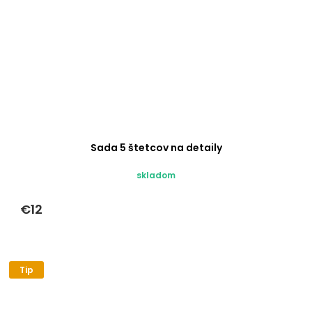
Sada 5 štetcov na detaily
skladom
€12
Tip