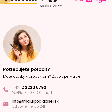
e
Potrebujete poradiť?
Máte otázky k produktom? Zavolajte Majde.
+421
2 2220 5793
Po-Pia 8:00 - 17:00 hod.
info@malujpodlacisel.sk
odpovieme do 24h