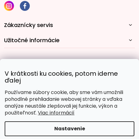
Zákaznícky servis
Užitočné informácie
Rýchle spôsoby dopravy:
V krátkosti ku cookies, potom ideme
ďalej
Používame súbory cookie, aby sme vám umožnili
Obľúbené spôsoby platby:
pohodlné prehliadanie webovej stránky a vďaka
analýze neustále zlepšovali jej funkcie, výkon a
použiteľnosť.
Viac informácií
Nastavenie
Copyright 2026
Malujpodlacisel.sk
. Všetky práva