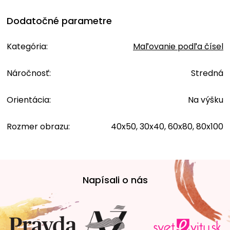
Dodatočné parametre
Kategória
:
Maľovanie podľa čísel
Náročnosť
:
Stredná
Orientácia
:
Na výšku
Rozmer obrazu
:
40x50, 30x40, 60x80, 80x100
Z
á
Napísali o nás
p
ä
t
i