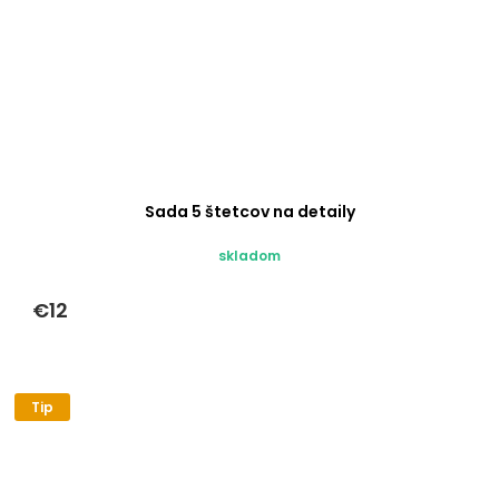
Sada 5 štetcov na detaily
skladom
€12
Tip