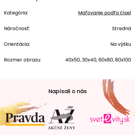
Kategória
:
Maľovanie podľa čísel
Náročnosť
:
Stredná
Orientácia
:
Na výšku
Rozmer obrazu
:
40x50, 30x40, 60x80, 80x100
Z
á
Napísali o nás
p
ä
t
i
e