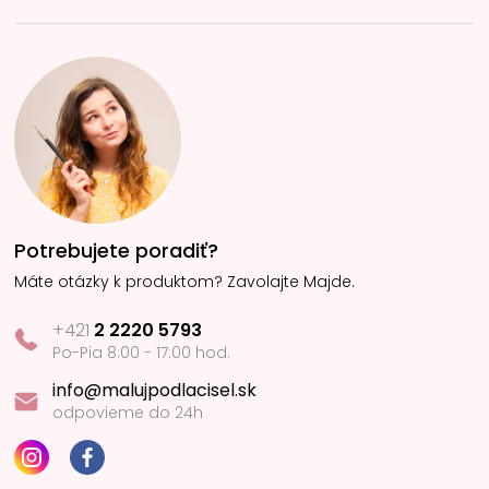
Potrebujete poradiť?
Máte otázky k produktom? Zavolajte Majde.
+421
2 2220 5793
Po-Pia 8:00 - 17:00 hod.
info@malujpodlacisel.sk
odpovieme do 24h