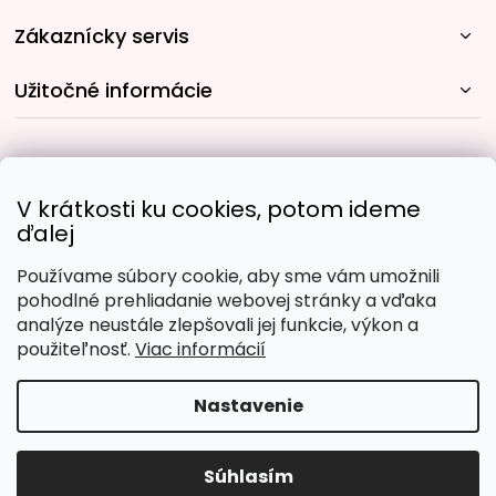
Zákaznícky servis
Užitočné informácie
Rýchle spôsoby dopravy:
V krátkosti ku cookies, potom ideme
ďalej
Používame súbory cookie, aby sme vám umožnili
Obľúbené spôsoby platby:
pohodlné prehliadanie webovej stránky a vďaka
analýze neustále zlepšovali jej funkcie, výkon a
použiteľnosť.
Viac informácií
Nastavenie
Copyright 2026
Malujpodlacisel.sk
. Všetky práva
vyhradené.
Upraviť nastavenie cookies
Súhlasím