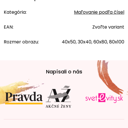
Kategória
:
Maľovanie podľa čísel
EAN
:
Zvoľte variant
Rozmer obrazu
:
40x50, 30x40, 60x80, 80x100
Z
á
Napísali o nás
p
ä
t
i
e