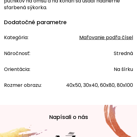
pútnikov na omšu a na konári sa usadí nádherne
sfarbená sýkorka.
Dodatočné parametre
Kategória
:
Maľovanie podľa čísel
Náročnosť
:
Stredná
Orientácia
:
Na šírku
Rozmer obrazu
:
40x50, 30x40, 60x80, 80x100
Z
á
Napísali o nás
p
ä
t