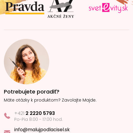
i
e
Potrebujete poradiť?
Máte otázky k produktom? Zavolajte Majde.
+421
2 2220 5793
Po-Pia 8:00 - 17:00 hod.
info@malujpodlacisel.sk