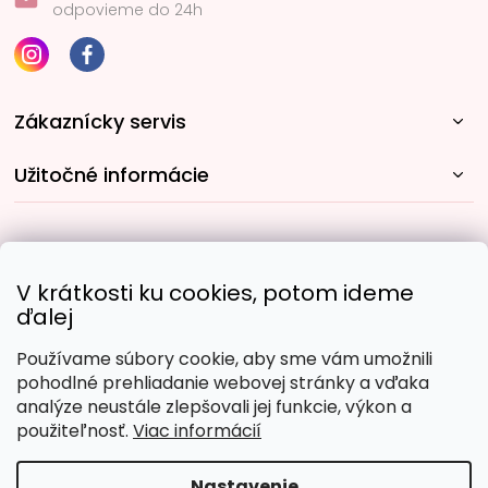
odpovieme do 24h
Zákaznícky servis
Užitočné informácie
Rýchle spôsoby dopravy:
V krátkosti ku cookies, potom ideme
ďalej
Používame súbory cookie, aby sme vám umožnili
Obľúbené spôsoby platby:
pohodlné prehliadanie webovej stránky a vďaka
analýze neustále zlepšovali jej funkcie, výkon a
použiteľnosť.
Viac informácií
Nastavenie