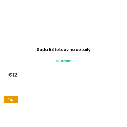
Sada 5 štetcov na detaily
skladom
€12
Tip