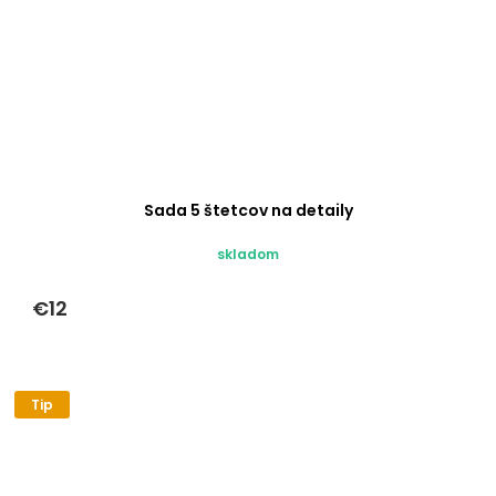
Sada 5 štetcov na detaily
skladom
€12
Tip