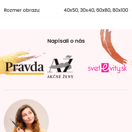
Rozmer obrazu
:
40x50, 30x40, 60x80, 80x100
Z
á
Napísali o nás
p
ä
t
i
e