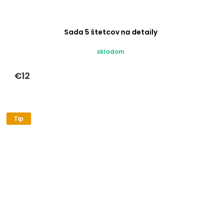
Sada 5 štetcov na detaily
skladom
€12
Tip