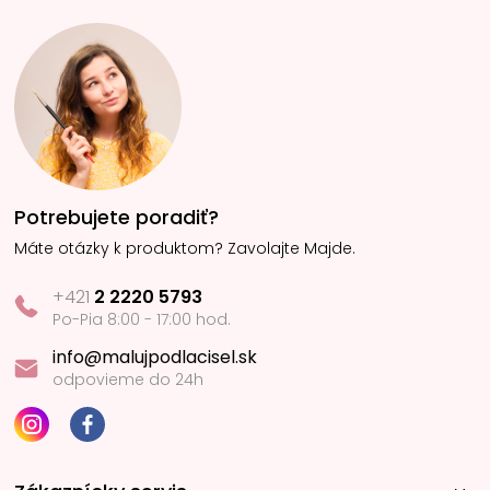
Potrebujete poradiť?
Máte otázky k produktom? Zavolajte Majde.
+421
2 2220 5793
Po-Pia 8:00 - 17:00 hod.
info@malujpodlacisel.sk
odpovieme do 24h