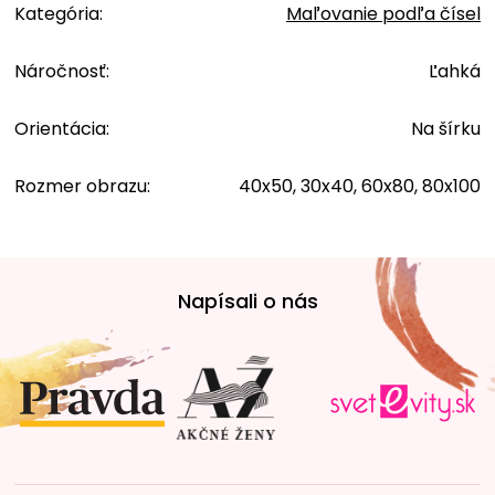
Kategória
:
Maľovanie podľa čísel
Náročnosť
:
Ľahká
Orientácia
:
Na šírku
Rozmer obrazu
:
40x50, 30x40, 60x80, 80x100
Z
á
Napísali o nás
p
ä
t
i
e