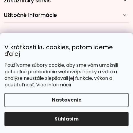
Zákaznícky servis
Užitočné informácie
Rýchle spôsoby dopravy:
V krátkosti ku cookies, potom ideme
ďalej
Používame súbory cookie, aby sme vám umožnili
Obľúbené spôsoby platby:
pohodlné prehliadanie webovej stránky a vďaka
analýze neustále zlepšovali jej funkcie, výkon a
použiteľnosť.
Viac informácií
Nastavenie
Copyright 2026
Malujpodlacisel.sk
. Všetky práva
vyhradené.
Upraviť nastavenie cookies
Súhlasím
Vytvoril Shoptet