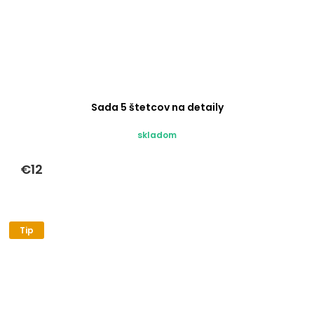
Sada 5 štetcov na detaily
skladom
€12
Tip