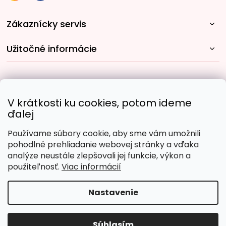
Zákaznícky servis
Užitočné informácie
Rýchle spôsoby dopravy:
V krátkosti ku cookies, potom ideme
ďalej
Používame súbory cookie, aby sme vám umožnili
Obľúbené spôsoby platby:
pohodlné prehliadanie webovej stránky a vďaka
analýze neustále zlepšovali jej funkcie, výkon a
použiteľnosť.
Viac informácií
Nastavenie
Copyright 2026
Malujpodlacisel.sk
. Všetky práva
vyhradené.
Upraviť nastavenie cookies
Súhlasím