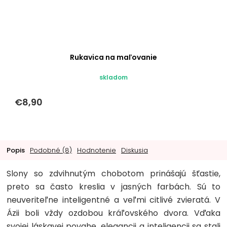
Rukavica na maľovanie
skladom
€8,90
Popis
Podobné (8)
Hodnotenie
Diskusia
Slony so zdvihnutým chobotom prinášajú šťastie,
preto sa často kreslia v jasných farbách. Sú to
neuveriteľne inteligentné a veľmi citlivé zvieratá. V
Ázii boli vždy ozdobou kráľovského dvora. Vďaka
svojej láskavej povahe, elegancii a inteligencii sa stali