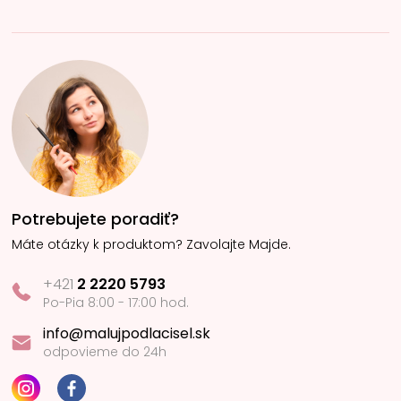
Potrebujete poradiť?
Máte otázky k produktom? Zavolajte Majde.
+421
2 2220 5793
Po-Pia 8:00 - 17:00 hod.
info@malujpodlacisel.sk
odpovieme do 24h