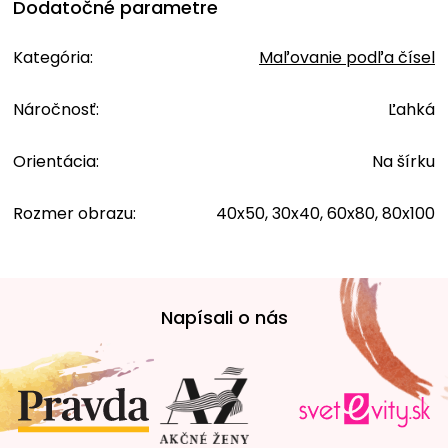
Dodatočné parametre
Kategória
:
Maľovanie podľa čísel
Náročnosť
:
Ľahká
Orientácia
:
Na šírku
Rozmer obrazu
:
40x50, 30x40, 60x80, 80x100
Z
á
Napísali o nás
p
ä
t
i
e