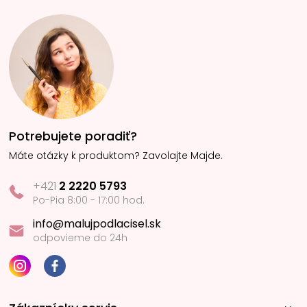
Potrebujete poradiť?
Máte otázky k produktom? Zavolajte Majde.
+421
2 2220 5793
Po-Pia 8:00 - 17:00 hod.
info@malujpodlacisel.sk
odpovieme do 24h