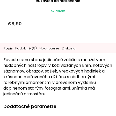
Rukavica na maľovanie
skladom
€8,90
Popis
Podobné (8)
Hodnotenie
Diskusia
Zaveste si na stenu jedinečné zátišie s množstvom
hudobných nástrojov, v koži viazaných kníh, notových
záznamov, obrazov, sošiek, vreckových hodiniek a
krásneho maľovaného džbánu s nádhernými
farebnými ornamentmi v drevenom výklenku
doplnenom starými fotografiami. Snímka má
jedinečnú atmosféru.
Dodatočné parametre