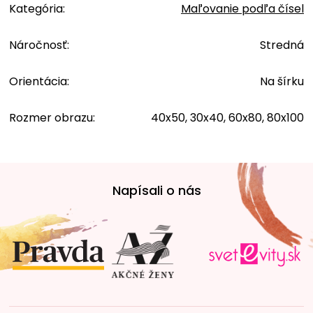
Kategória
:
Maľovanie podľa čísel
Náročnosť
:
Stredná
Orientácia
:
Na šírku
Rozmer obrazu
:
40x50, 30x40, 60x80, 80x100
Z
á
Napísali o nás
p
ä
t
i
e