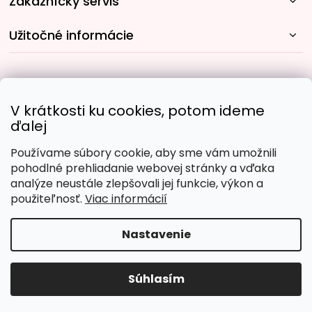
Zákaznícky servis
Užitočné informácie
Rýchle spôsoby dopravy:
V krátkosti ku cookies, potom ideme
ďalej
Používame súbory cookie, aby sme vám umožnili
Obľúbené spôsoby platby:
pohodlné prehliadanie webovej stránky a vďaka
analýze neustále zlepšovali jej funkcie, výkon a
použiteľnosť.
Viac informácií
Nastavenie
Copyright 2026
Malujpodlacisel.sk
. Všetky práva
vyhradené.
Upraviť nastavenie cookies
Súhlasím
Vytvoril Shoptet