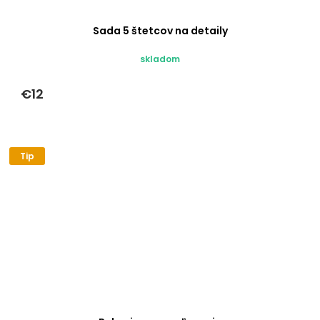
Sada 5 štetcov na detaily
skladom
€12
Tip