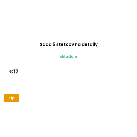
Sada 5 štetcov na detaily
skladom
€12
Tip