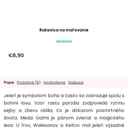
Rukavica na maľovanie
skladom
€8,90
Popis
Podobné (8)
Hodnotenie
Diskusia
Jeleň je symbolom boha a často sa zobrazuje spolu s
bohmi lovu. Vzor rastu parožia zodpovedá rytmu
sejby a zberu obilia, čo je dôkazom posmrtného
života. Medzi Galmi je pánom zvierat a magického
lesa. U Írov, Walesanov a Keltov mal jeleň výsadné