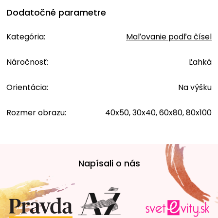
Dodatočné parametre
Kategória
:
Maľovanie podľa čísel
Náročnosť
:
Ľahká
Orientácia
:
Na výšku
Rozmer obrazu
:
40x50, 30x40, 60x80, 80x100
Z
á
Napísali o nás
p
ä
t
i
e