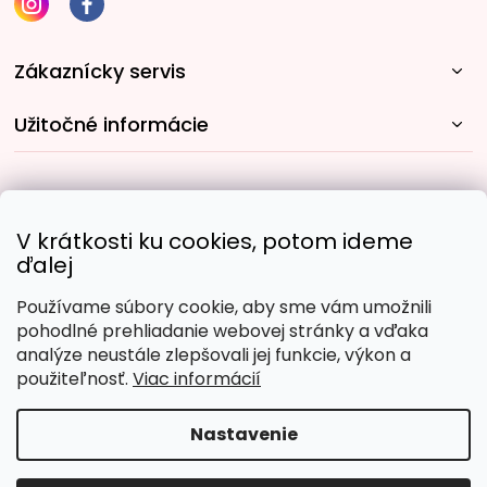
Zákaznícky servis
Užitočné informácie
Rýchle spôsoby dopravy:
V krátkosti ku cookies, potom ideme
ďalej
Používame súbory cookie, aby sme vám umožnili
Obľúbené spôsoby platby:
pohodlné prehliadanie webovej stránky a vďaka
analýze neustále zlepšovali jej funkcie, výkon a
použiteľnosť.
Viac informácií
Nastavenie
Copyright 2026
Malujpodlacisel.sk
. Všetky práva
vyhradené.
Upraviť nastavenie cookies