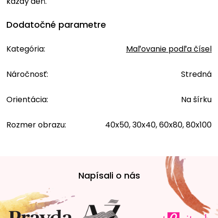
každý deň.
Dodatočné parametre
Kategória
:
Maľovanie podľa čísel
Náročnosť
:
Stredná
Orientácia
:
Na šírku
Rozmer obrazu
:
40x50, 30x40, 60x80, 80x100
Z
á
Napísali o nás
p
ä
t
i