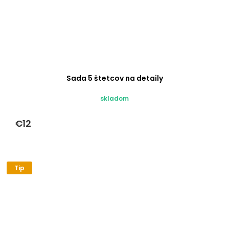
Sada 5 štetcov na detaily
skladom
€12
Tip