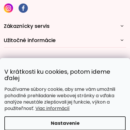
Zákaznícky servis
Užitočné informácie
Rýchle spôsoby dopravy:
V krátkosti ku cookies, potom ideme
ďalej
Používame súbory cookie, aby sme vám umožnili
Obľúbené spôsoby platby:
pohodlné prehliadanie webovej stránky a vďaka
analýze neustále zlepšovali jej funkcie, výkon a
použiteľnosť.
Viac informácií
Nastavenie
Copyright 2026
Malujpodlacisel.sk
. Všetky práva