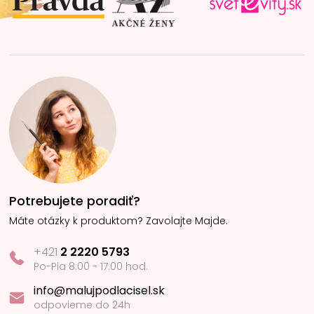
e
Potrebujete poradiť?
Máte otázky k produktom? Zavolajte Majde.
+421
2 2220 5793
Po-Pia 8:00 - 17:00 hod.
info@malujpodlacisel.sk
odpovieme do 24h