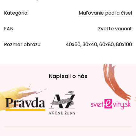
Kategória
:
Maľovanie podľa čísel
EAN
:
Zvoľte variant
Rozmer obrazu
:
40x50, 30x40, 60x80, 80x100
Z
á
Napísali o nás
p
ä
t
i
e