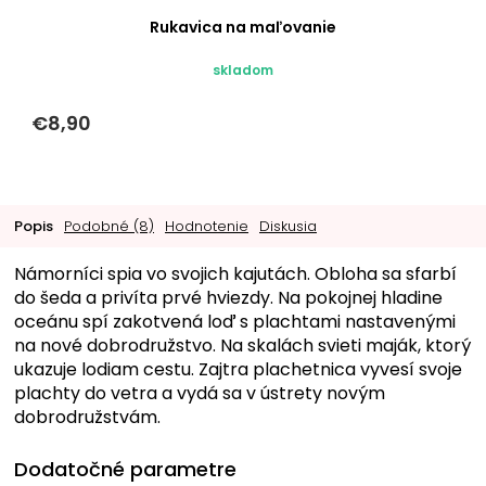
Rukavica na maľovanie
skladom
€8,90
Popis
Podobné (8)
Hodnotenie
Diskusia
Námorníci spia vo svojich kajutách. Obloha sa sfarbí
do šeda a privíta prvé hviezdy. Na pokojnej hladine
oceánu spí zakotvená loď s plachtami nastavenými
na nové dobrodružstvo. Na skalách svieti maják, ktorý
ukazuje lodiam cestu. Zajtra plachetnica vyvesí svoje
plachty do vetra a vydá sa v ústrety novým
dobrodružstvám.
Dodatočné parametre