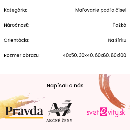
Kategória
:
Maľovanie podľa čísel
Náročnosť
:
Ťažká
Orientácia
:
Na šírku
Rozmer obrazu
:
40x50, 30x40, 60x80, 80x100
Z
á
Napísali o nás
p
ä
t
i
e