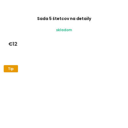
Sada 5 štetcov na detaily
skladom
€12
Tip