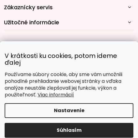
Zákaznícky servis
Užitočné informácie
Rýchle spôsoby dopravy:
V krátkosti ku cookies, potom ideme
ďalej
Používame súbory cookie, aby sme vám umožnili
Obľúbené spôsoby platby:
pohodlné prehliadanie webovej stránky a vďaka
analýze neustále zlepšovali jej funkcie, výkon a
použiteľnosť.
Viac informácií
Nastavenie
Copyright 2026
Malujpodlacisel.sk
. Všetky práva
vyhradené.
Upraviť nastavenie cookies
Súhlasím
Vytvoril Shoptet