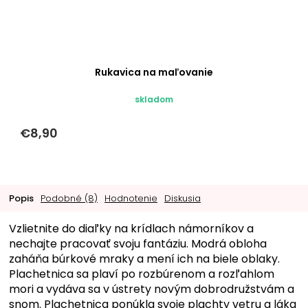
Rukavica na maľovanie
skladom
€8,90
Popis
Podobné (8)
Hodnotenie
Diskusia
Vzlietnite do diaľky na krídlach námorníkov a
nechajte pracovať svoju fantáziu. Modrá obloha
zaháňa búrkové mraky a mení ich na biele oblaky.
Plachetnica sa plaví po rozbúrenom a rozľahlom
mori a vydáva sa v ústrety novým dobrodružstvám a
snom. Plachetnica ponúkla svoje plachty vetru a láka