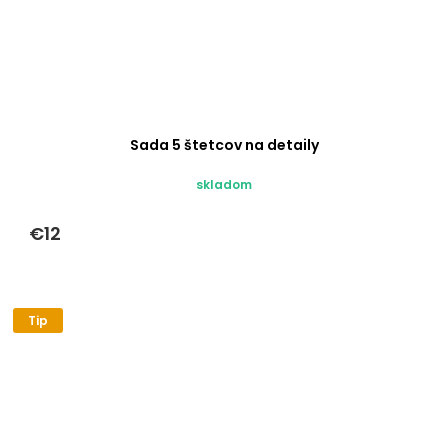
Sada 5 štetcov na detaily
skladom
€12
Tip