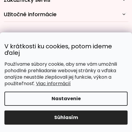
Užitočné informácie
Rýchle spôsoby dopravy:
V krátkosti ku cookies, potom ideme
ďalej
Používame súbory cookie, aby sme vám umožnili
Obľúbené spôsoby platby:
pohodlné prehliadanie webovej stránky a vďaka
analýze neustále zlepšovali jej funkcie, výkon a
použiteľnosť.
Viac informácií
Nastavenie
Copyright 2026
Malujpodlacisel.sk
. Všetky práva
vyhradené.
Upraviť nastavenie cookies
Súhlasím
Vytvoril Shoptet