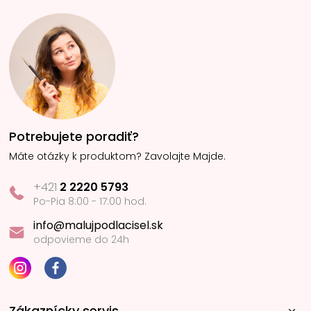
Potrebujete poradiť?
Máte otázky k produktom? Zavolajte Majde.
+421
2 2220 5793
Po-Pia 8:00 - 17:00 hod.
info@malujpodlacisel.sk
odpovieme do 24h
Zákaznícky servis