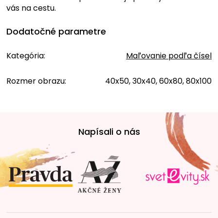
vás na cestu.
Dodatočné parametre
Kategória
:
Maľovanie podľa čísel
Rozmer obrazu
:
40x50, 30x40, 60x80, 80x100
Z
á
Napísali o nás
p
ä
t
i
e