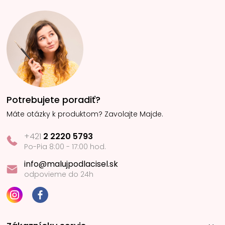
Potrebujete poradiť?
Máte otázky k produktom? Zavolajte Majde.
+421
2 2220 5793
Po-Pia 8:00 - 17:00 hod.
info@malujpodlacisel.sk
odpovieme do 24h