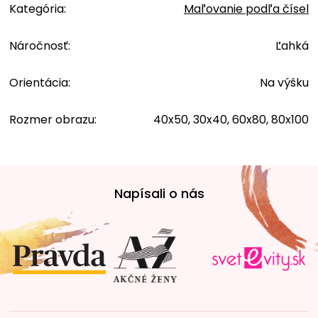
Kategória
:
Maľovanie podľa čísel
Náročnosť
:
Ľahká
Orientácia
:
Na výšku
Rozmer obrazu
:
40x50, 30x40, 60x80, 80x100
Z
á
Napísali o nás
p
ä
t
i
e