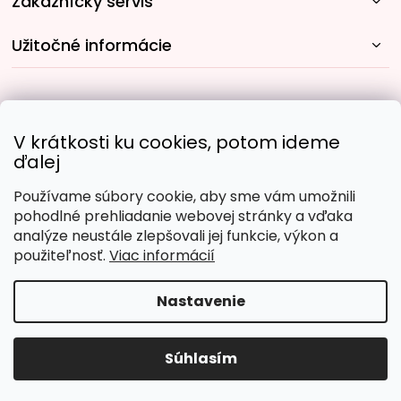
Zákaznícky servis
Užitočné informácie
Rýchle spôsoby dopravy:
V krátkosti ku cookies, potom ideme
ďalej
Používame súbory cookie, aby sme vám umožnili
Obľúbené spôsoby platby:
pohodlné prehliadanie webovej stránky a vďaka
analýze neustále zlepšovali jej funkcie, výkon a
použiteľnosť.
Viac informácií
Nastavenie
Copyright 2026
Malujpodlacisel.sk
. Všetky práva
vyhradené.
Upraviť nastavenie cookies
Súhlasím
Vytvoril Shoptet