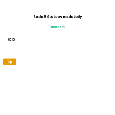
Sada 5 štetcov na detaily
skladom
€12
Tip