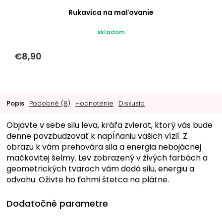
Rukavica na maľovanie
skladom
€8,90
Popis
Podobné (8)
Hodnotenie
Diskusia
Objavte v sebe silu leva, kráľa zvierat, ktorý vás bude
denne povzbudzovať k napĺňaniu vašich vízií. Z
obrazu k vám prehovára sila a energia nebojácnej
mačkovitej šelmy. Lev zobrazený v živých farbách a
geometrických tvaroch vám dodá silu, energiu a
odvahu. Oživte ho ťahmi štetca na plátne.
Dodatočné parametre