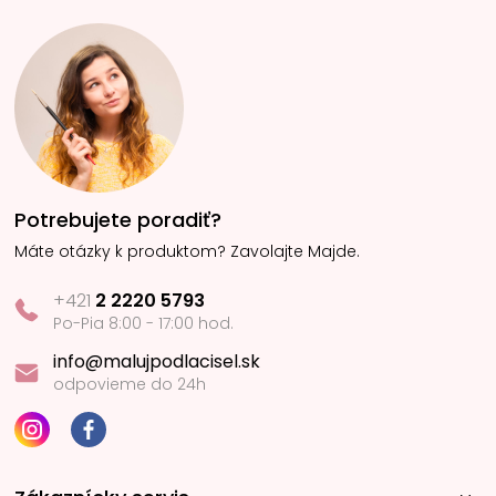
Potrebujete poradiť?
Máte otázky k produktom? Zavolajte Majde.
+421
2 2220 5793
Po-Pia 8:00 - 17:00 hod.
info@malujpodlacisel.sk
odpovieme do 24h