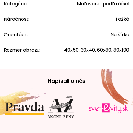
Kategória
:
Maľovanie podľa čísel
Náročnosť
:
Ťažká
Orientácia
:
Na šírku
Rozmer obrazu
:
40x50, 30x40, 60x80, 80x100
Z
á
Napísali o nás
p
ä
t
i
e