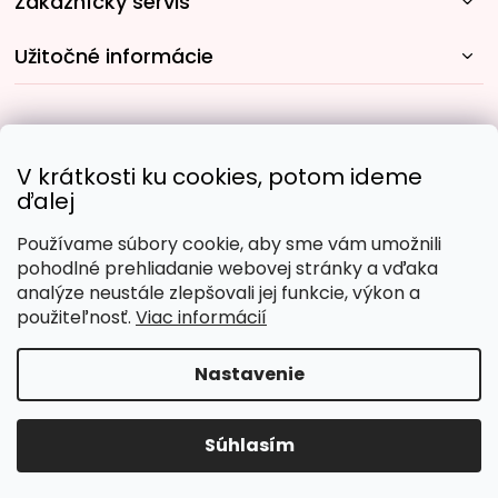
Zákaznícky servis
Užitočné informácie
Rýchle spôsoby dopravy:
V krátkosti ku cookies, potom ideme
ďalej
Používame súbory cookie, aby sme vám umožnili
Obľúbené spôsoby platby:
pohodlné prehliadanie webovej stránky a vďaka
analýze neustále zlepšovali jej funkcie, výkon a
použiteľnosť.
Viac informácií
Nastavenie
Copyright 2026
Malujpodlacisel.sk
. Všetky práva
vyhradené.
Upraviť nastavenie cookies
Súhlasím
Vytvoril Shoptet