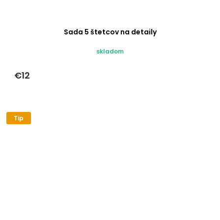
Sada 5 štetcov na detaily
skladom
€12
Tip