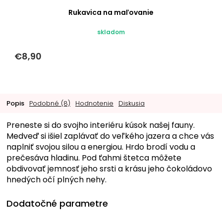
Rukavica na maľovanie
skladom
€8,90
Popis
Podobné (8)
Hodnotenie
Diskusia
Preneste si do svojho interiéru kúsok našej fauny.
Medveď si išiel zaplávať do veľkého jazera a chce vás
naplniť svojou silou a energiou. Hrdo brodí vodu a
prečesáva hladinu. Pod ťahmi štetca môžete
obdivovať jemnosť jeho srsti a krásu jeho čokoládovo
hnedých očí plných nehy.
Dodatočné parametre